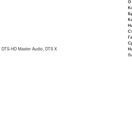
О
К
Б
К
Н
С
Г
С
, DTS-HD Master Audio, DTS X
Н
Вы