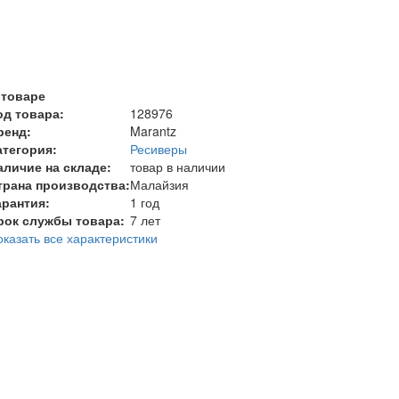
 товаре
од товара:
128976
ренд:
Marantz
атегория:
Ресиверы
аличие на складе:
товар в наличии
трана производства:
Малайзия
арантия:
1 год
рок службы товара:
7 лет
оказать все характеристики