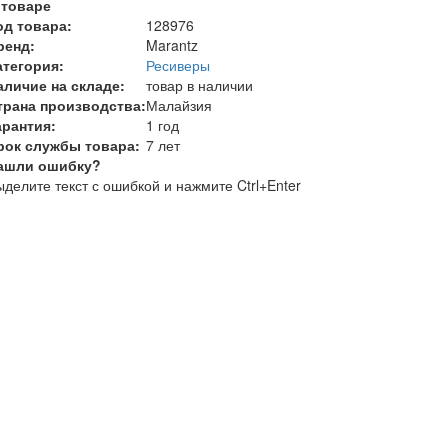
 товаре
од товара:
128976
ренд:
Marantz
атегория:
Ресиверы
аличие на складе:
товар в наличии
трана производства:
Малайзия
арантия:
1 год
рок службы товара:
7 лет
ашли ошибку?
делите текст с ошибкой и нажмите Ctrl+Enter