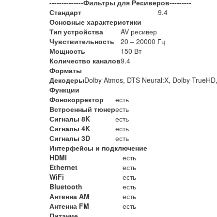
--------------Фильтры для Ресиверов---------
Стандарт
9.4
Основные характеристики
Тип устройства
AV ресивер
Чувствительность
20 – 20000 Гц
Мощность
150 Вт
Количество каналов
9.4
Форматы
Декодеры
Dolby Atmos, DTS Neural:X, Dolby TrueHD
Функции
Фонокорректор
есть
Встроенный тюнер
есть
Сигналы 8K
есть
Сигналы 4K
есть
Сигналы 3D
есть
Интерфейсы и подключение
HDMI
есть
Ethernet
есть
WiFi
есть
Bluetooth
есть
Антенна AM
есть
Антенна FM
есть
Питание