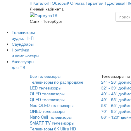
Каталог
Обзоры
Оплата
Гарантия
Доставка
К
Личный кабинет
Санкт-Петербург
Телевизоры
аудио, Hi-Fi
Саундбары
Ноутбуки
и компьютеры
Аксессуары
для ТВ
Все телевизоры
Телевизоры по
Телевизоры по распродаже
24" - 28" дюйм
LED телевизоры
32" - 39" дюйм
OLED телевизоры
40" - 43" дюйм
QLED телевизоры
49" - 55" дюйм
Neo QLED телевизоры
58" - 65" дюйм
QNED телевизоры
70" - 85" дюйм
Nano Cell телевизоры
86" - 120" дюй
SMART TV телевизоры
Телевизоры 8K Ultra HD