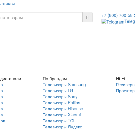
онтакты
+7 (800) 700-58-
Tele
 диагонали
По брендам
Hi-Fi
ов
Телевизоры Samsung
Ресивер
ов
Телевизоры LG
Проекто
ов
Телевизоры Sony
ов
Телевизоры Philips
ов
Телевизоры Hisense
ов
Телевизоры Xiaomi
мов
Телевизоры TCL
Телевизоры Яндекс