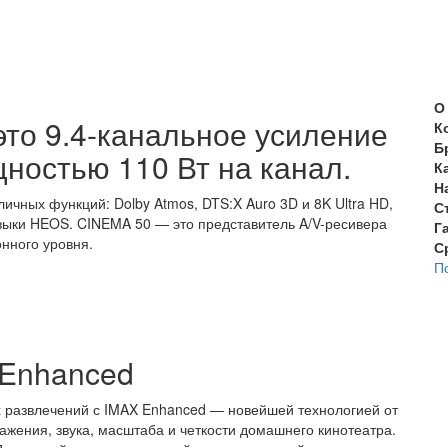
О
то 9.4-канальное усиление
К
Б
ностью 110 Вт на канал.
К
Н
ичных функций: Dolby Atmos, DTS:X Auro 3D и 8K Ultra HD,
С
зыки HEOS. CINEMA 50 — это представитель A/V-ресивера
Г
онного уровня.
С
П
Enhanced
 развлечений с IMAX Enhanced — новейшей технологией от
ажения, звука, масштаба и четкости домашнего кинотеатра.