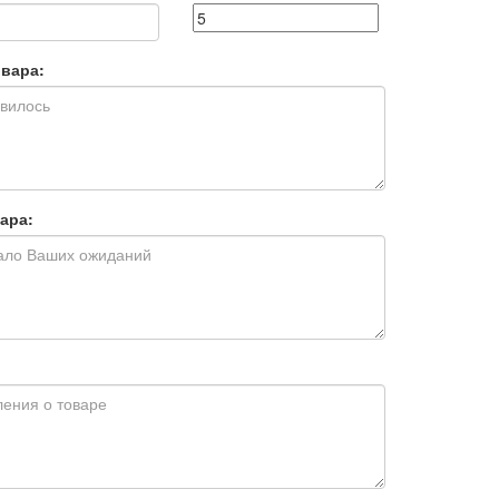
вара:
ара: