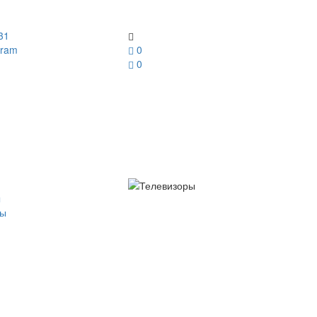
31
gram
0
0
ы
ры