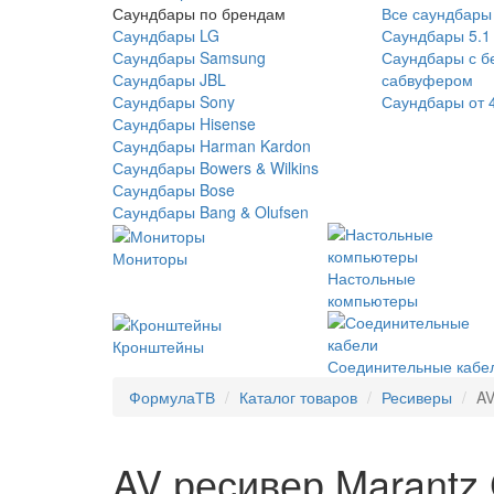
Саундбары по брендам
Все саундбары
Саундбары LG
Саундбары 5.1
Саундбары Samsung
Саундбары с б
Саундбары JBL
сабвуфером
Саундбары Sony
Саундбары от 
Саундбары Hisense
Саундбары Harman Kardon
Саундбары Bowers & Wilkins
Саундбары Bose
Саундбары Bang & Olufsen
Мониторы
Настольные
компьютеры
Кронштейны
Соединительные кабе
ФормулаТВ
Каталог товаров
Ресиверы
AV
AV ресивер Marantz 