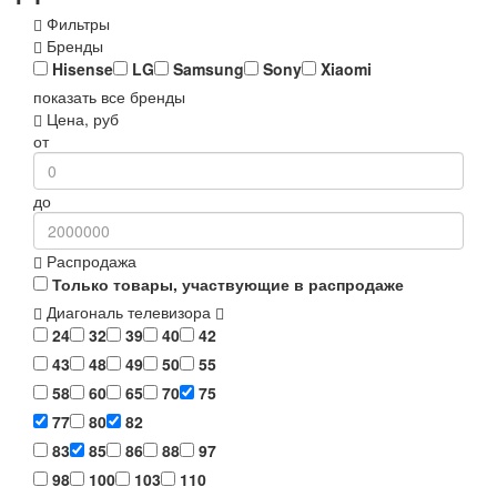
Фильтры
Бренды
Hisense
LG
Samsung
Sony
Xiaomi
показать все бренды
Цена, руб
от
до
Распродажа
Только товары, участвующие в распродаже
Диагональ телевизора
24
32
39
40
42
43
48
49
50
55
58
60
65
70
75
77
80
82
83
85
86
88
97
98
100
103
110