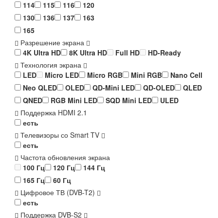
114
115
116
120
130
136
137
163
165
Разрешение экрана
4K Ultra HD
8K Ultra HD
Full HD
HD-Ready
Технология экрана
LED
Micro LED
Micro RGB
Mini RGB
Nano Cell
Neo QLED
OLED
QD-Mini LED
QD-OLED
QLED
QNED
RGB Mini LED
SQD Mini LED
ULED
Поддержка HDMI 2.1
есть
Телевизоры со Smart TV
есть
Частота обновления экрана
100 Гц
120 Гц
144 Гц
165 Гц
60 Гц
Цифровое ТВ (DVB-T2)
есть
Поддержка DVB-S2