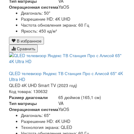
Тип матрицы
VA
Операционная система
YaOS
Диагональ:
50"
Разрешение HD:
4K UHD
Частота обновления экрана:
60 Гц
Яркость:
450 кд/м²
В избранное
Сравнить
QLED телевизор Яндекс ТВ Станция Про с Алисой 65" 4K
Ultra HD
QLED 4K UHD Smart TV (2023 год)
Код товара: 130632
Размер диагонали
65 дюймов (165,1 см)
Тип матрицы
VA
Операционная система
YaOS
Диагональ:
65"
Разрешение HD:
4K UHD
Технология экрана:
QLED
Частота обновления экрана:
60 Гц