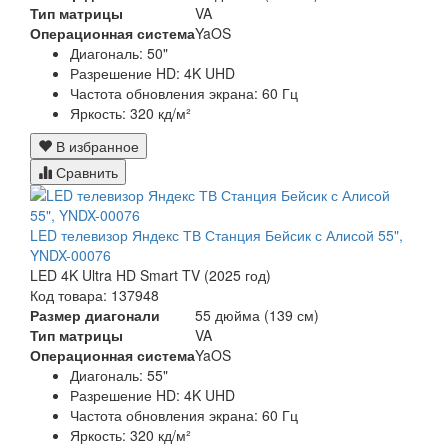
Тип матрицы
VA
Операционная система
YaOS
Диагональ: 50
"
Разрешение HD:
4K UHD
Частота обновления экрана:
60 Гц
Яркость: 320 кд/м²
В избранное
Сравнить
LED телевизор Яндекс ТВ Станция Бейсик с Алисой 55",
YNDX-00076
LED 4K Ultra HD Smart TV (2025 год)
Код товара: 137948
Размер диагонали
55 дюйма (139 см)
Тип матрицы
VA
Операционная система
YaOS
Диагональ: 55
"
Разрешение HD:
4K UHD
Частота обновления экрана:
60 Гц
Яркость: 320 кд/м²