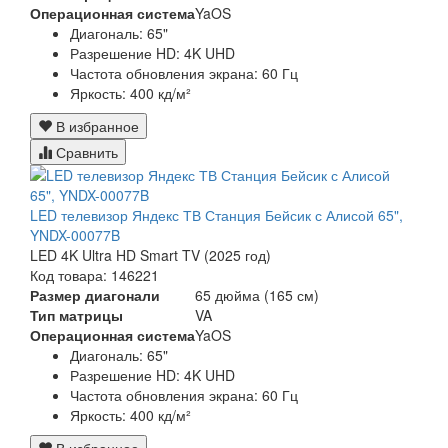
Операционная система
YaOS
Диагональ: 65
"
Разрешение HD:
4K UHD
Частота обновления экрана:
60 Гц
Яркость:
400 кд/м²
В избранное
Сравнить
LED телевизор Яндекс ТВ Станция Бейсик с Алисой 65",
YNDX-00077B
LED 4K Ultra HD Smart TV (2025 год)
Код товара: 146221
Размер диагонали
65 дюйма (165 см)
Тип матрицы
VA
Операционная система
YaOS
Диагональ: 65
"
Разрешение HD:
4K UHD
Частота обновления экрана:
60 Гц
Яркость:
400 кд/м²