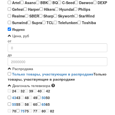
Artel
Asano
BBK
BQ
C-Seed
Daewoo
DEXP
Gefest
Harper
Hikers
Hyundai
Philips
Realme
SBER
Sharp
Skyworth
StarWind
Sunwind
Supra
TCL
Telefunken
Toshiba
Яндекс
Цена, руб
от
до
Распродажа
Только товары, участвующие в распродаже
Только
товары, участвующие в распродаже
Диагональ телевизора
24
32
39
40
42
43
43
48
49
50
50
55
55
58
60
65
65
70
75
75
77
80
82