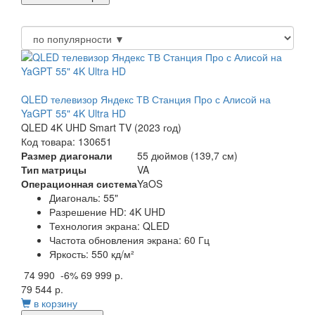
QLED телевизор Яндекс ТВ Станция Про с Алисой на
YaGPT 55" 4K Ultra HD
QLED 4K UHD Smart TV (2023 год)
Код товара: 130651
Размер диагонали
55 дюймов (139,7 см)
Тип матрицы
VA
Операционная система
YaOS
Диагональ:
55"
Разрешение HD:
4K UHD
Технология экрана:
QLED
Частота обновления экрана:
60 Гц
Яркость:
550 кд/м²
74 990
-6%
69 999 р.
79 544 р.
в корзину