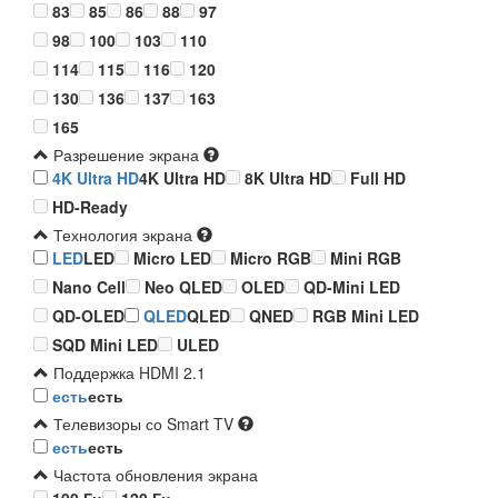
83
85
86
88
97
98
100
103
110
114
115
116
120
130
136
137
163
165
Разрешение экрана
4K Ultra HD
4K Ultra HD
8K Ultra HD
Full HD
HD-Ready
Технология экрана
LED
LED
Micro LED
Micro RGB
Mini RGB
Nano Cell
Neo QLED
OLED
QD-Mini LED
QD-OLED
QLED
QLED
QNED
RGB Mini LED
SQD Mini LED
ULED
Поддержка HDMI 2.1
есть
есть
Телевизоры со Smart TV
есть
есть
Частота обновления экрана