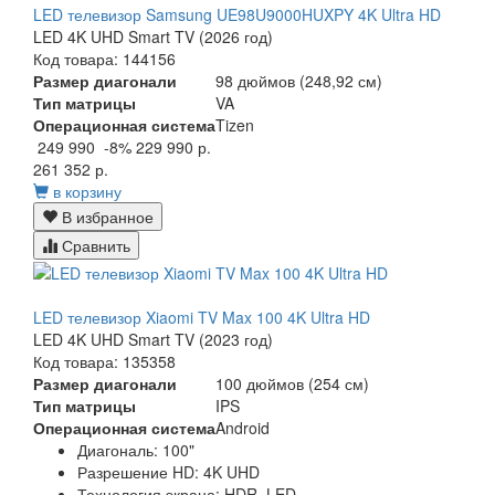
LED телевизор Samsung UE98U9000HUXPY 4K Ultra HD
LED 4K UHD Smart TV (2026 год)
Код товара: 144156
Размер диагонали
98 дюймов (248,92 см)
Тип матрицы
VA
Операционная система
Tizen
249 990
-8%
229 990 р.
261 352 р.
в корзину
В избранное
Сравнить
LED телевизор Xiaomi TV Max 100 4K Ultra HD
LED 4K UHD Smart TV (2023 год)
Код товара: 135358
Размер диагонали
100 дюймов (254 см)
Тип матрицы
IPS
Операционная система
Android
Диагональ:
100"
Разрешение HD:
4K UHD
Технология экрана:
HDR, LED