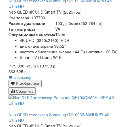
Neo QLED телевизор Samsung QE100QN80FAUXRU 4K
Ultra HD
Neo QLED 4K UHD Smart TV (2025 год)
Код товара: 137790
Размер диагонали
100 дюймов (252.784 см)
Тип матрицы
VA
Операционная система
Tizen
4K UHD (3840x2160), HDR
диагональ экрана 99.52"
частота обновления экрана 144 Гц (нативно 120 Гц)
Smart TV (Tizen), Wi-Fi
479 990
-33%
319 990 р.
363 625 р.
в корзину
В избранное
Сравнить
Neo QLED телевизор Samsung QE100QN80HUXPY 4K
Ultra HD
Neo QLED 4K UHD Smart TV (2026 год)