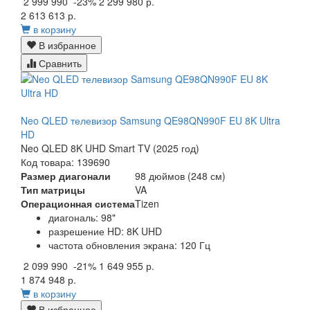
2 999 990
-23%
2 299 980 р.
2 613 613 р.
в корзину
В избранное
Сравнить
Neo QLED телевизор Samsung QE98QN990F EU 8K Ultra
HD
Neo QLED 8K UHD Smart TV (2025 год)
Код товара: 139690
Размер диагонали
98 дюймов (248 см)
Тип матрицы
VA
Операционная система
Tizen
диагональ: 98"
разрешение HD: 8K UHD
частота обновления экрана: 120 Гц
2 099 990
-21%
1 649 955 р.
1 874 948 р.
в корзину
В избранное