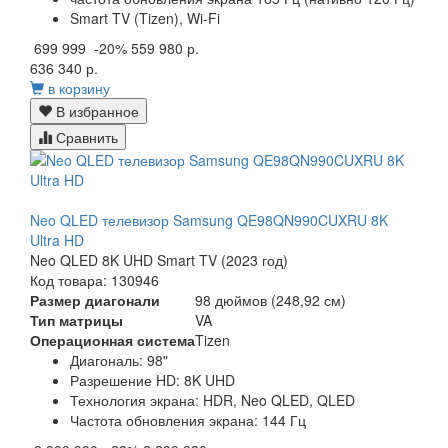
Smart TV (Tizen), Wi-Fi
699 999
-20%
559 980 р.
636 340 р.
в корзину
В избранное
Сравнить
Neo QLED телевизор Samsung QE98QN990CUXRU 8K
Ultra HD
Neo QLED 8K UHD Smart TV (2023 год)
Код товара: 130946
Размер диагонали
98 дюймов (248,92 см)
Тип матрицы
VA
Операционная система
Tizen
Диагональ:
98"
Разрешение HD:
8K UHD
Технология экрана:
HDR, Neo QLED, QLED
Частота обновления экрана:
144 Гц