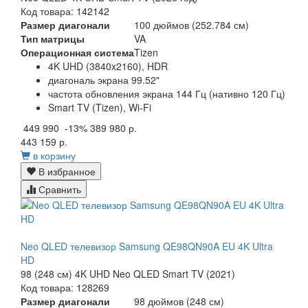
Код товара: 142142
Размер диагонали
100 дюймов (252.784 см)
Тип матрицы
VA
Операционная система
Tizen
4K UHD (3840x2160), HDR
диагональ экрана 99.52"
частота обновления экрана 144 Гц (нативно 120 Гц)
Smart TV (Tizen), Wi-Fi
449 990
-13%
389 980 р.
443 159 р.
в корзину
В избранное
Сравнить
Neo QLED телевизор Samsung QE98QN90A EU 4K Ultra
HD
98 (248 см) 4K UHD Neo QLED Smart TV (2021)
Код товара: 128269
Размер диагонали
98 дюймов (248 см)