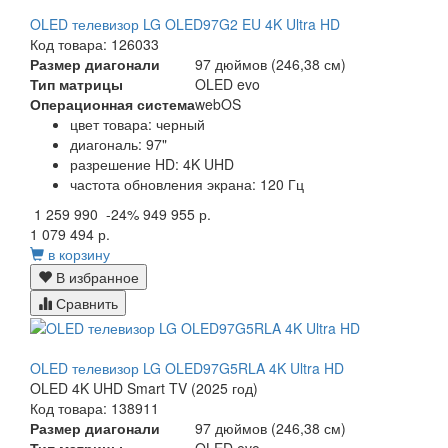
OLED телевизор LG OLED97G2 EU 4K Ultra HD
Код товара: 126033
Размер диагонали
97 дюймов (246,38 см)
Тип матрицы
OLED evo
Операционная система
webOS
цвет товара: черный
диагональ: 97"
разрешение HD: 4K UHD
частота обновления экрана: 120 Гц
1 259 990
-24%
949 955 р.
1 079 494 р.
в корзину
В избранное
Сравнить
OLED телевизор LG OLED97G5RLA 4K Ultra HD
OLED 4K UHD Smart TV (2025 год)
Код товара: 138911
Размер диагонали
97 дюймов (246,38 см)