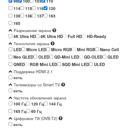
98
100
103
110
114
115
116
120
130
136
137
163
165
Разрешение экрана
4K Ultra HD
8K Ultra HD
Full HD
HD-Ready
Технология экрана
LED
Micro LED
Micro RGB
Mini RGB
Nano Cell
Neo QLED
OLED
QD-Mini LED
QD-OLED
QLED
QNED
RGB Mini LED
SQD Mini LED
ULED
Поддержка HDMI 2.1
есть
Телевизоры со Smart TV
есть
Частота обновления экрана
100 Гц
120 Гц
144 Гц
165 Гц
60 Гц
Цифровое ТВ (DVB-T2)
есть