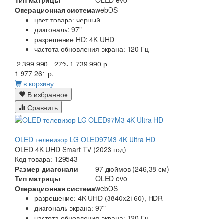
Тип матрицы
OLED evo
Операционная система
webOS
цвет товара: черный
диагональ: 97"
разрешение HD: 4K UHD
частота обновления экрана: 120 Гц
2 399 990
-27%
1 739 990 р.
1 977 261 р.
в корзину
В избранное
Сравнить
OLED телевизор LG OLED97M3 4K Ultra HD
OLED 4K UHD Smart TV (2023 год)
Код товара: 129543
Размер диагонали
97 дюймов (246,38 см)
Тип матрицы
OLED evo
Операционная система
webOS
разрешение: 4K UHD (3840x2160), HDR
диагональ экрана: 97"
частота обновления экрана: 120 Гц