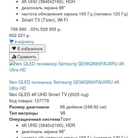
4K UHD (3840x2160), HDR
диагональ экрана 98"
частота обновления экрана 165 Гц (нативно 120 Гц)
Smart TV (Tizen), Wi-Fi
799 990
-33%
529 955 р.
602 221 р.
в корзину
В избранное
Сравнить
Neo QLED телевизор Samsung QE98QN90FAUXRU 4K
Ultra HD
Neo QLED 4K UHD Smart TV (2025 год)
Код товара: 137779
Размер диагонали
98 дюймов (248.92 см)
Тип матрицы
VA
Операционная система
Tizen
4K UHD (3840x2160), HDR
диагональ экрана 98"
частота обновления экрана 165 Гц (нативно 120 Гц)