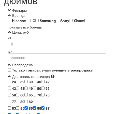
дюймов
Фильтры
Бренды
Hisense
LG
Samsung
Sony
Xiaomi
показать все бренды
Цена, руб
от
до
Распродажа
Только товары, участвующие в распродаже
Диагональ телевизора
24
32
39
40
42
43
48
49
50
55
58
60
65
70
75
77
80
82
83
85
86
88
97