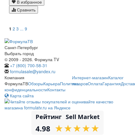
В избранное
Сравнить
1
2
3
...
9
Санкт-Петербург
Выбрать город
© 2009 - 2026. Формула TV
+7 (800) 700-58-31
formulasale@yandex.ru
Компания
Интернет-магазин
Каталог
ФормулаТВ
Обзоры
Карьера
Политика
товаров
Оплата
Гарантия
Достав
конфиденциальности
Контакты
Карта сайта
Рейтинг
Sell Market
★
★
★
★
★
★
★
★
★
★
4.98