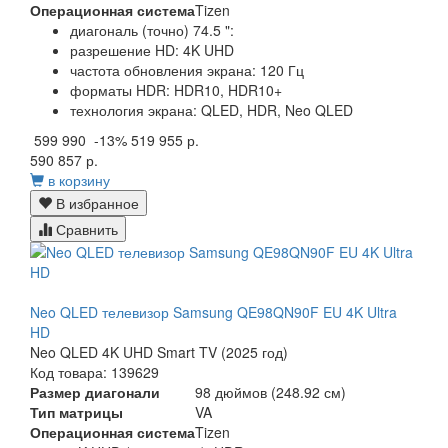
Операционная система
Tizen
диагональ (точно) 74.5 ":
разрешение HD: 4K UHD
частота обновления экрана: 120 Гц
форматы HDR: HDR10, HDR10+
технология экрана: QLED, HDR, Neo QLED
599 990
-13%
519 955 р.
590 857 р.
в корзину
В избранное
Сравнить
Neo QLED телевизор Samsung QE98QN90F EU 4K Ultra
HD
Neo QLED 4K UHD Smart TV (2025 год)
Код товара: 139629
Размер диагонали
98 дюймов (248.92 см)
Тип матрицы
VA
Операционная система
Tizen