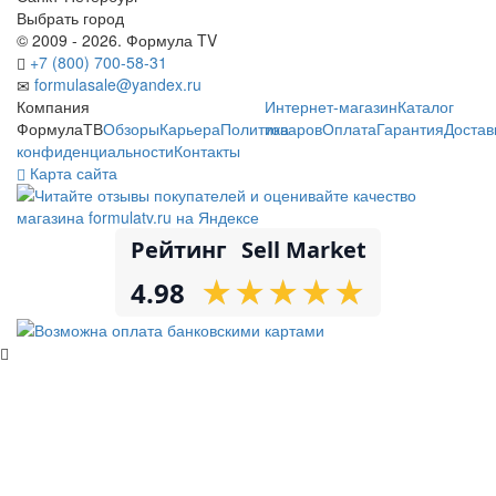
Выбрать город
© 2009 - 2026. Формула TV
+7 (800) 700-58-31
formulasale@yandex.ru
Компания
Интернет-магазин
Каталог
ФормулаТВ
Обзоры
Карьера
Политика
товаров
Оплата
Гарантия
Достав
конфиденциальности
Контакты
Карта сайта
Рейтинг
Sell Market
★
★
★
★
★
★
★
★
★
★
4.98