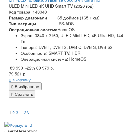
ULED Mini LED 4K UHD Smart TV (2026 год)
Код товара: 143040
Размер диагонали
65 дюймов (165.1 см)
Тип матрицы
IPS-ADS
Операционная система
HomeOS
Экран:
3840 x 2160,
ULED Mini LED, 4K Ultra HD, 144
Гц
Тюнеры:
DVB-T, DVB-T2, DVB-C, DVB-S, DVB-S2
Особенности:
SMART TV; HDR
Операционная система:
HomeOS
89 990
-22%
69 979 р.
79 521 р.
в корзину
В избранное
Сравнить
1
2
3
...
36
Санкт-Петербург