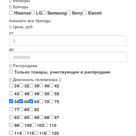
Фильтры
Бренды
Hisense
LG
Samsung
Sony
Xiaomi
показать все бренды
Цена, руб
от
до
Распродажа
Только товары, участвующие в распродаже
Диагональ телевизора
24
32
39
40
42
43
48
49
50
55
58
60
65
70
75
77
80
82
83
85
86
88
97
98
100
103
110
114
115
116
120