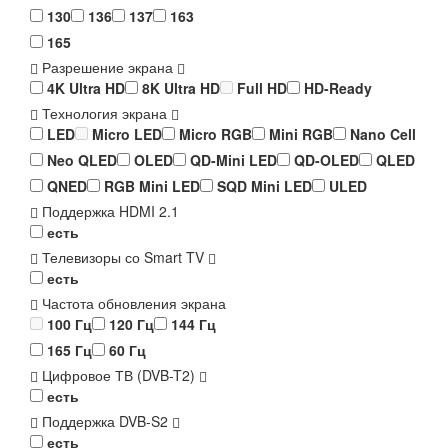
130
136
137
163
165
Разрешение экрана
4K Ultra HD
8K Ultra HD
Full HD
HD-Ready
Технология экрана
LED
Micro LED
Micro RGB
Mini RGB
Nano Cell
Neo QLED
OLED
QD-Mini LED
QD-OLED
QLED
QNED
RGB Mini LED
SQD Mini LED
ULED
Поддержка HDMI 2.1
есть
Телевизоры со Smart TV
есть
Частота обновления экрана
100 Гц
120 Гц
144 Гц
165 Гц
60 Гц
Цифровое ТВ (DVB-T2)
есть
Поддержка DVB-S2
есть