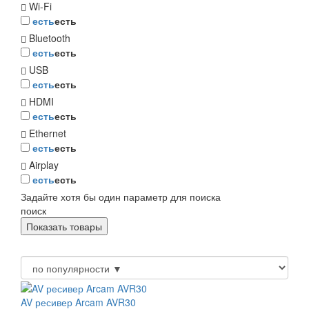
Wi-Fi
есть
есть
Bluetooth
есть
есть
USB
есть
есть
HDMI
есть
есть
Ethernet
есть
есть
Airplay
есть
есть
Задайте хотя бы один параметр для поиска
поиск
AV ресивер Arcam AVR30