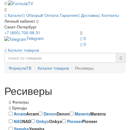
Каталог
Обзоры
Оплата
Гарантия
Доставка
Контакты
Личный кабинет
Санкт-Петербург
+7 (800) 700-58-31
Telegram
0
0
Каталог товаров
ФормулаТВ
Каталог товаров
Ресиверы
Ресиверы
Фильтры
Бренды
Arcam
Arcam
Denon
Denon
Marantz
Marantz
NAD
NAD
Onkyo
Onkyo
Pioneer
Pioneer
Yamaha
Yamaha