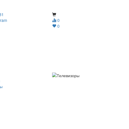
31
gram
0
0
ы
ры