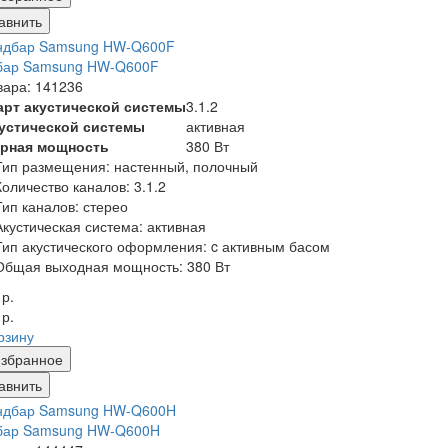
авнить
бар Samsung HW-Q600F
вара: 141236
арт акустической системы
3.1.2
кустической системы
активная
рная мощность
380 Вт
Тип размещения: настенный, полочный
Количество каналов: 3.1.2
Тип каналов: стерео
Акустическая система: активная
Тип акустического оформления: c активным басом
Общая выходная мощность: 380 Вт
 р.
 р.
рзину
збранное
авнить
бар Samsung HW-Q600H