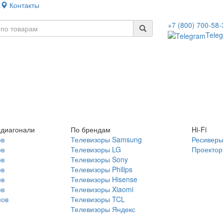
а
Контакты
+7 (800) 700-58-
Tele
 диагонали
По брендам
Hi-Fi
ов
Телевизоры Samsung
Ресивер
ов
Телевизоры LG
Проекто
ов
Телевизоры Sony
ов
Телевизоры Philips
ов
Телевизоры Hisense
ов
Телевизоры Xiaomi
мов
Телевизоры TCL
Телевизоры Яндекс