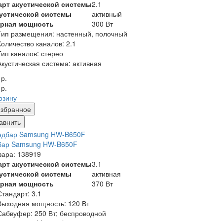
арт акустической системы
2.1
кустической системы
активный
рная мощность
300 Вт
Тип размещения: настенный, полочный
Количество каналов: 2.1
Тип каналов: стерео
Акустическая система: активная
 р.
 р.
рзину
збранное
авнить
бар Samsung HW-B650F
вара: 138919
арт акустической системы
3.1
кустической системы
активная
рная мощность
370 Вт
Стандарт:
3.1
Выходная мощность:
120 Вт
Сабвуфер:
250 Вт; беспроводной