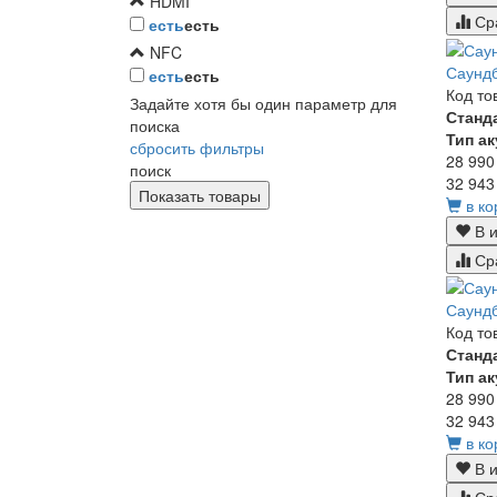
HDMI
Ср
есть
есть
NFC
Саунд
есть
есть
Код то
Задайте хотя бы один параметр для
Станд
поиска
Тип а
сбросить фильтры
28 990
поиск
32 943
в ко
В и
Ср
Саунд
Код то
Станд
Тип а
28 990
32 943
в ко
В и
Ср