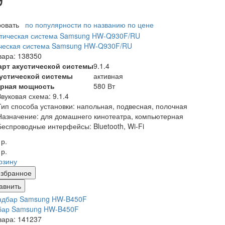
ровать
по популярности
по названию
по цене
ическая система Samsung HW-Q930F/RU
вара: 138350
арт акустической системы
9.1.4
кустической системы
активная
рная мощность
580 Вт
Звуковая схема:
9.1.4
Тип способа установки: напольная, подвесная, полочная
Назначение: для домашнего кинотеатра, компьютерная
Беспроводные интерфейсы: Bluetooth, Wi-Fi
 р.
 р.
рзину
збранное
авнить
бар Samsung HW-B450F
вара: 141237