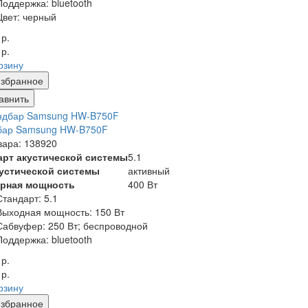
Поддержка:
bluetooth
Цвет:
черный
 р.
 р.
рзину
збранное
авнить
бар Samsung HW-B750F
вара: 138920
арт акустической системы
5.1
кустической системы
активный
рная мощность
400 Вт
Стандарт:
5.1
Выходная мощность:
150 Вт
Сабвуфер:
250 Вт; беспроводной
Поддержка:
bluetooth
 р.
 р.
рзину
збранное