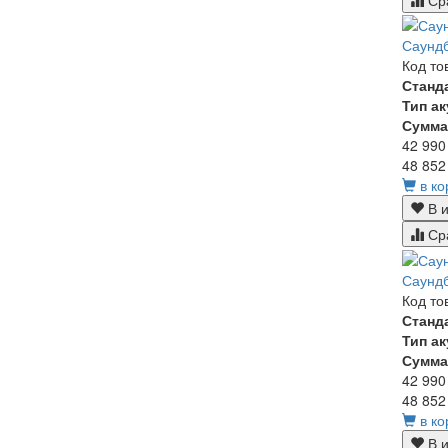
Саунд
Код то
Станд
Тип а
Сумма
42 990
48 852
в ко
В и
Ср
Саунд
Код то
Станд
Тип а
Сумма
42 990
48 852
в ко
В и