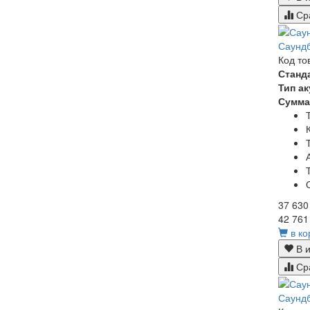
Ср
Саунд
Код то
Станд
Тип а
Сумма
37 630
42 761
в ко
В и
Ср
Саунд