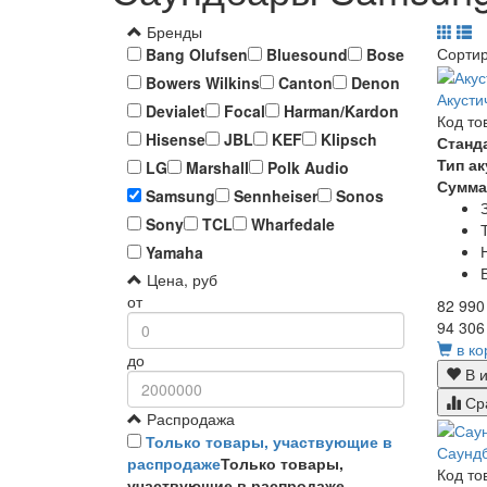
Бренды
Сорти
Bang Olufsen
Bluesound
Bose
Bowers Wilkins
Canton
Denon
Акуст
Devialet
Focal
Harman/Kardon
Код то
Hisense
JBL
KEF
Klipsch
Станд
Тип а
LG
Marshall
Polk Audio
Сумма
Samsung
Sennheiser
Sonos
Sony
TCL
Wharfedale
Yamaha
Цена, руб
от
82 990
94 306
в ко
до
В и
Ср
Распродажа
Только товары, участвующие в
Саунд
распродаже
Только товары,
Код то
участвующие в распродаже