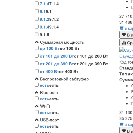
7.1.4
7.1.4
9.1
9.1
27 710
9.1.2
9.1.2
31 488
9.1.4
9.1.4
в ко
9.1.5
В и
Суммарная мощность
Ср
до 100 Вт
до 100 Вт
от 101 до 200 Вт
от 101 до 200 Вт
Саунд
Код то
от 201 до 390 Вт
от 201 до 390 Вт
Станд
от 400 Вт
от 400 Вт
Тип а
Беспроводной сабвуфер
Сумма
есть
есть
Bluetooth
есть
есть
Wi-Fi
есть
есть
31 130
35 375
USB-порт
в ко
есть
есть
В и