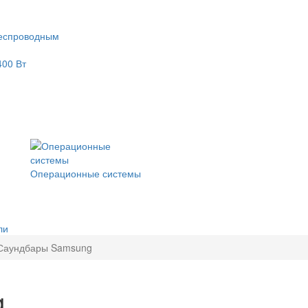
еспроводным
400 Вт
Операционные системы
ли
Саундбары Samsung
g