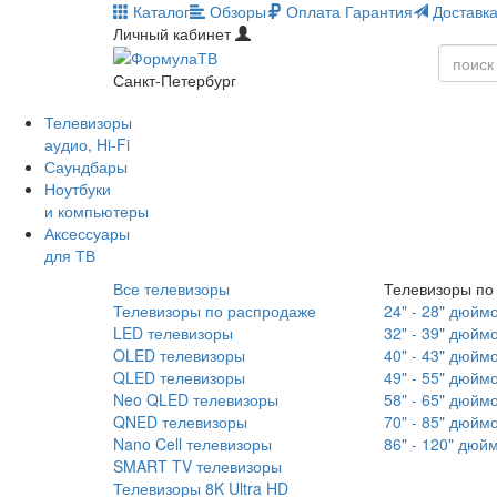
Каталог
Обзоры
Оплата
Гарантия
Доставк
Личный кабинет
Санкт-Петербург
Телевизоры
аудио, Hi-Fi
Саундбары
Ноутбуки
и компьютеры
Аксессуары
для ТВ
Все телевизоры
Телевизоры по
Телевизоры по распродаже
24" - 28" дюйм
LED телевизоры
32" - 39" дюйм
OLED телевизоры
40" - 43" дюйм
QLED телевизоры
49" - 55" дюйм
Neo QLED телевизоры
58" - 65" дюйм
QNED телевизоры
70" - 85" дюйм
Nano Cell телевизоры
86" - 120" дюй
SMART TV телевизоры
Телевизоры 8K Ultra HD