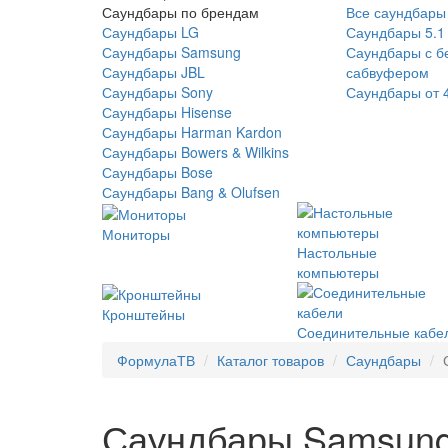
Саундбары по брендам
Все саундбары
Саундбары LG
Саундбары 5.1
Саундбары Samsung
Саундбары с б
Саундбары JBL
сабвуфером
Саундбары Sony
Саундбары от 
Саундбары Hisense
Саундбары Harman Kardon
Саундбары Bowers & Wilkins
Саундбары Bose
Саундбары Bang & Olufsen
Мониторы
Настольные
компьютеры
Кронштейны
Соединительные кабе
ФормулаТВ
Каталог товаров
Саундбары
Саундбары Samsun