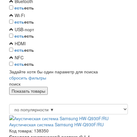
Bluetooth
есть
есть
Wi-Fi
есть
есть
USB-порт
есть
есть
HDMI
есть
есть
NFC
есть
есть
Задайте хотя бы один параметр для поиска
сбросить фильтры
поиск
Акустическая система Samsung HW-Q930F/RU
Код товара: 138350
Стандарт акустической системы
9.1.4