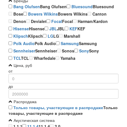
Бренды
Bang Olufsen
Bang Olufsen
Bluesound
Bluesound
Bose
Bowers Wilkins
Bowers Wilkins
Canton
Denon
Devialet
Focal
Focal
Harman/Kardon
Hisense
Hisense
JBL
JBL
KEF
KEF
Klipsch
Klipsch
LG
LG
Marshall
Polk Audio
Polk Audio
Samsung
Samsung
Sennheiser
Sennheiser
Sonos
Sony
Sony
TCL
TCL
Wharfedale
Yamaha
Цена, руб
от
до
Распродажа
Только товары, участвующие в распродаже
Только
товары, участвующие в распродаже
Акустическая система
1.1.1
11.1.4
11.1.4
2.0