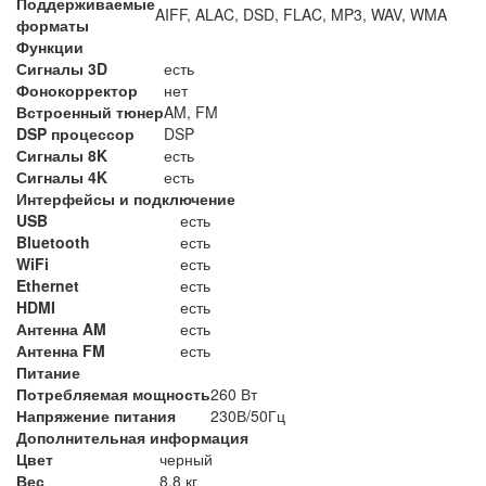
Поддерживаемые
AIFF, ALAC, DSD, FLAC, MP3, WAV, WMA
форматы
Функции
Сигналы 3D
есть
Фонокорректор
нет
Встроенный тюнер
AM, FM
DSP процессор
DSP
Сигналы 8K
есть
Сигналы 4K
есть
Интерфейсы и подключение
USB
есть
Bluetooth
есть
WiFi
есть
Ethernet
есть
HDMI
есть
Антенна AM
есть
Антенна FM
есть
Питание
Потребляемая мощность
260 Вт
Напряжение питания
230В/50Гц
Дополнительная информация
Цвет
черный
Вес
8.8 кг