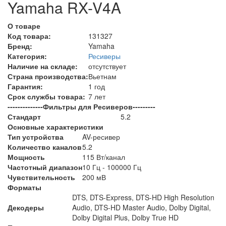
Yamaha RX-V4A
О товаре
Код товара:
131327
Бренд:
Yamaha
Категория:
Ресиверы
Наличие на складе:
отсутствует
Страна производства:
Вьетнам
Гарантия:
1 год
Срок службы товара:
7 лет
--------------Фильтры для Ресиверов---------
Стандарт
5.2
Основные характеристики
Тип устройства
AV-ресивер
Количество каналов
5.2
Мощность
115 Вт/канал
Частотный диапазон
10 Гц - 100000 Гц
Чувствительность
200 мВ
Форматы
DTS, DTS-Express, DTS-HD High Resolution
Декодеры
Audio, DTS-HD Master Audio, Dolby Digital,
Dolby Digital Plus, Dolby True HD