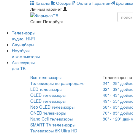
Каталог
Обзоры
Оплата
Гарантия
Доставк
Личный кабинет
Санкт-Петербург
Телевизоры
аудио, Hi-Fi
Саундбары
Ноутбуки
и компьютеры
Аксессуары
для ТВ
Все телевизоры
Телевизоры по
Телевизоры по распродаже
24" - 28" дюйм
LED телевизоры
32" - 39" дюйм
OLED телевизоры
40" - 43" дюйм
QLED телевизоры
49" - 55" дюйм
Neo QLED телевизоры
58" - 65" дюйм
QNED телевизоры
70" - 85" дюйм
Nano Cell телевизоры
86" - 120" дюй
SMART TV телевизоры
Телевизоры 8K Ultra HD