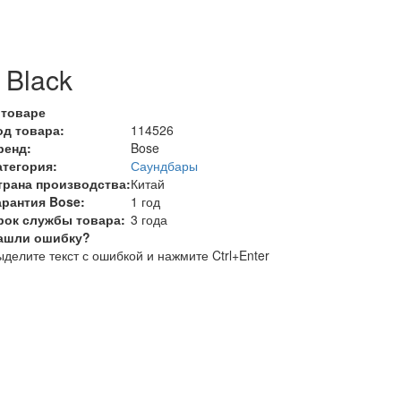
 Black
 товаре
од товара:
114526
ренд:
Bose
атегория:
Саундбары
трана производства:
Китай
арантия Bose:
1 год
рок службы товара:
3 года
ашли ошибку?
делите текст с ошибкой и нажмите Ctrl+Enter