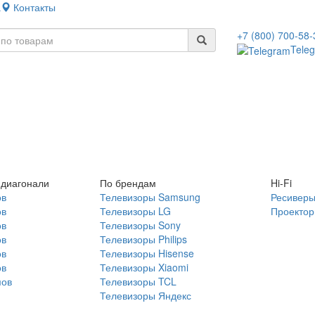
а
Контакты
+7 (800) 700-58-
Tele
 диагонали
По брендам
Hi-Fi
ов
Телевизоры Samsung
Ресивер
ов
Телевизоры LG
Проекто
ов
Телевизоры Sony
ов
Телевизоры Philips
ов
Телевизоры Hisense
ов
Телевизоры Xiaomi
мов
Телевизоры TCL
Телевизоры Яндекс