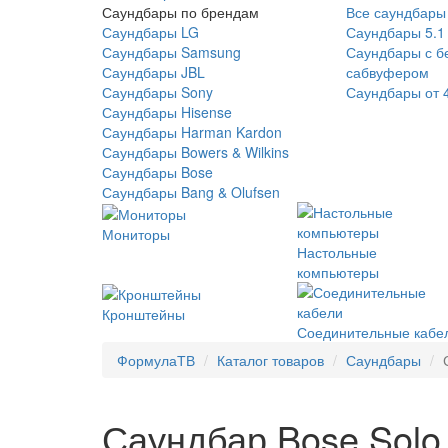
Саундбары по брендам
Все саундбары
Саундбары LG
Саундбары 5.1
Саундбары Samsung
Саундбары с б
Саундбары JBL
сабвуфером
Саундбары Sony
Саундбары от 
Саундбары Hisense
Саундбары Harman Kardon
Саундбары Bowers & Wilkins
Саундбары Bose
Саундбары Bang & Olufsen
Мониторы
Настольные
компьютеры
Кронштейны
Соединительные кабе
ФормулаТВ
Каталог товаров
Саундбары
Саундбар Bose Solo