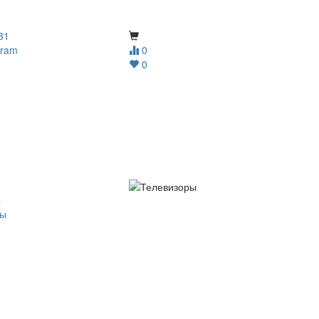
31
gram
0
0
ы
ры