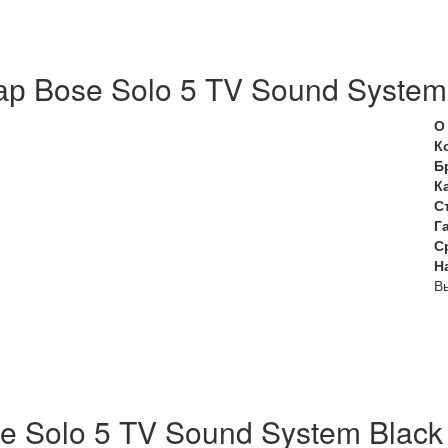
р Bose Solo 5 TV Sound System
О
К
Б
К
С
Г
С
Н
Вы
e Solo 5 TV Sound System Black