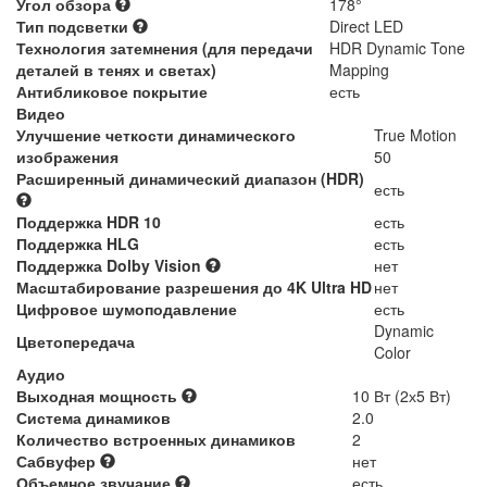
Угол обзора
178°
Тип подсветки
Direct LED
Технология затемнения (для передачи
HDR Dynamic Tone
деталей в тенях и светах)
Mapping
Антибликовое покрытие
есть
Видео
Улучшение четкости динамического
True Motion
изображения
50
Расширенный динамический диапазон (HDR)
есть
Поддержка HDR 10
есть
Поддержка HLG
есть
Поддержка Dolby Vision
нет
Масштабирование разрешения до 4K Ultra HD
нет
Цифровое шумоподавление
есть
Dynamic
Цветопередача
Color
Аудио
Выходная мощность
10 Вт (2х5 Вт)
Система динамиков
2.0
Количество встроенных динамиков
2
Сабвуфер
нет
Объемное звучание
есть