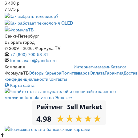
6 490 р.
7 375 р.
Санкт-Петербург
Выбрать город
© 2009 - 2026. Формула TV
+7 (800) 700-58-31
formulasale@yandex.ru
Компания
Интернет-магазин
Каталог
ФормулаТВ
Обзоры
Карьера
Политика
товаров
Оплата
Гарантия
Достав
конфиденциальности
Контакты
Карта сайта
Рейтинг
Sell Market
★
★
★
★
★
★
★
★
★
★
4.98