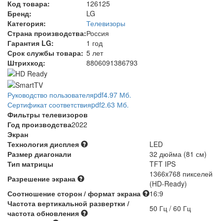
Код товара:
126125
Бренд:
LG
Категория:
Телевизоры
Страна производства:
Россия
Гарантия LG:
1 год
Срок службы товара:
5 лет
Штрихкод:
8806091386793
Руководство пользователя
pdf
4.97 Мб.
Сертификат соответствия
pdf
2.63 Мб.
Фильтры телевизоров
Год производства
2022
Экран
Технология дисплея
LED
Размер диагонали
32 дюйма (81 см)
Тип матрицы
TFT IPS
1366x768 пикселей
Разрешение экрана
(HD-Ready)
Соотношение сторон / формат экрана
16:9
Частота вертикальной развертки /
50 Гц / 60 Гц
частота обновления