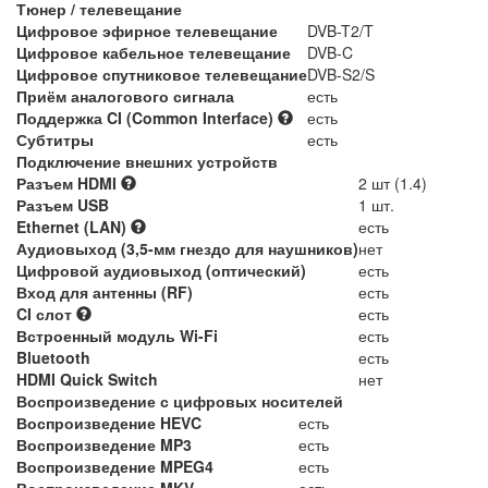
Тюнер / телевещание
Цифровое эфирное телевещание
DVB-T2/T
Цифровое кабельное телевещание
DVB-C
Цифровое спутниковое телевещание
DVB-S2/S
Приём аналогового сигнала
есть
Поддержка CI (Common Interface)
есть
Субтитры
есть
Подключение внешних устройств
Разъем HDMI
2 шт (1.4)
Разъем USB
1 шт.
Ethernet (LAN)
есть
Аудиовыход (3,5-мм гнездо для наушников)
нет
Цифровой аудиовыход (оптический)
есть
Вход для антенны (RF)
есть
CI слот
есть
Встроенный модуль Wi-Fi
есть
Bluetooth
есть
HDMI Quick Switch
нет
Воспроизведение с цифровых носителей
Воспроизведение HEVC
есть
Воспроизведение MP3
есть
Воспроизведение MPEG4
есть
Воспроизведение MKV
есть