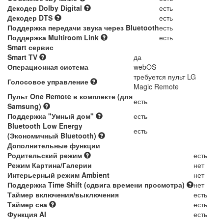
Декодер Dolby Digital
есть
Декодер DTS
есть
Поддержка передачи звука через Bluetooth
есть
Поддержка Multiroom Link
есть
Smart сервис
Smart TV
да
Операционная система
webOS
требуется пульт LG
Голосовое управление
Magic Remote
Пульт One Remote в комплекте (для
есть
Samsung)
Поддержка "Умный дом"
есть
Bluetooth Low Energy
есть
(Экономичный Bluetooth)
Дополнительные функции
Родительский режим
есть
Режим Картина/Галерии
нет
Интерьерный режим Ambient
нет
Поддержка Time Shift (сдвига времени просмотра)
нет
Таймер включения/выключения
есть
Таймер сна
есть
Функция AI
есть