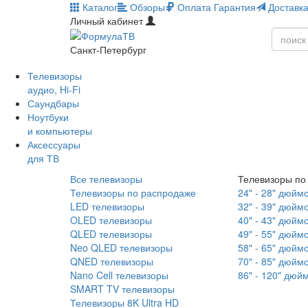
Каталог
Обзоры
Оплата
Гарантия
Доставк
Личный кабинет
Санкт-Петербург
Телевизоры
аудио, Hi-Fi
Саундбары
Ноутбуки
и компьютеры
Аксессуары
для ТВ
Все телевизоры
Телевизоры по
Телевизоры по распродаже
24" - 28" дюйм
LED телевизоры
32" - 39" дюйм
OLED телевизоры
40" - 43" дюйм
QLED телевизоры
49" - 55" дюйм
Neo QLED телевизоры
58" - 65" дюйм
QNED телевизоры
70" - 85" дюйм
Nano Cell телевизоры
86" - 120" дюй
SMART TV телевизоры
Телевизоры 8K Ultra HD