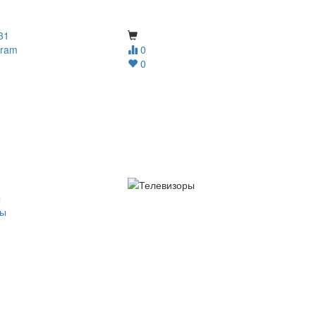
31
gram
0
0
ы
ры