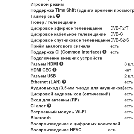
Игровой режим
Поддержка Time Shift (сдвига времени просмот
Таймер сна
Тюнер / телевещание
Цифровое эфирное телевещание
DVB-T2/T
Цифровое кабельное телевещание
DVB-C
Цифровое спутниковое телевещание
DVB-S2/S
Приём аналогового сигнала
есть
Поддержка CI (Common Interface)
есть
Подключение внешних устройств
Разъем HDMI
3 шт
HDMI CEC
нет
Разъем USB
2 шт
Ethernet (LAN)
есть
Аудиовыход (3,5-мм гнездо для наушников)
есть
Цифровой аудиовыход (оптический)
есть
Вход для антенны (RF)
есть
CI слот
есть
Встроенный модуль Wi-Fi
есть
Bluetooth
есть
Воспроизведение с цифровых носителей
Воспроизведение HEVC
есть