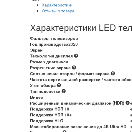
Характеристики
Отзывы о товаре
Характеристики LED те
Фильтры телевизоров
Год производства
2020
Экран
Технология дисплея
Размер диагонали
Разрешение экрана
Соотношение сторон / формат экрана
Частота вертикальной развертки / частота обн
Угол обзора
Тип подсветки
Видео
Расширенный динамический диапазон (HDR)
н
Поддержка HDR 10
н
Поддержка HDR 10+
н
Поддержка HLG
н
Масштабирование разрешения до 4K Ultra HD
н