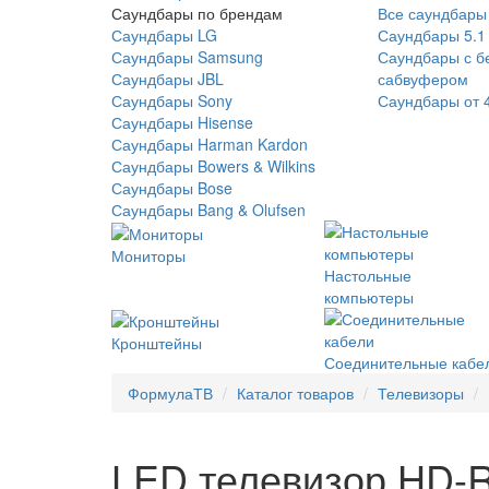
Саундбары по брендам
Все саундбары
Саундбары LG
Саундбары 5.1
Саундбары Samsung
Саундбары с б
Саундбары JBL
сабвуфером
Саундбары Sony
Саундбары от 
Саундбары Hisense
Саундбары Harman Kardon
Саундбары Bowers & Wilkins
Саундбары Bose
Саундбары Bang & Olufsen
Мониторы
Настольные
компьютеры
Кронштейны
Соединительные кабе
ФормулаТВ
Каталог товаров
Телевизоры
LED телевизор HD-