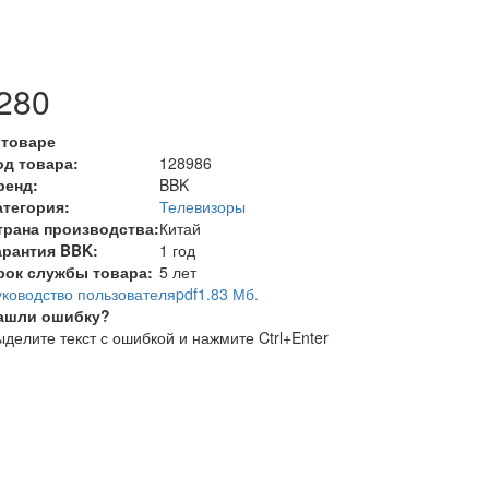
280
 товаре
од товара:
128986
ренд:
BBK
атегория:
Телевизоры
трана производства:
Китай
арантия BBK:
1 год
рок службы товара:
5 лет
уководство пользователя
pdf
1.83 Мб.
ашли ошибку?
делите текст с ошибкой и нажмите Ctrl+Enter