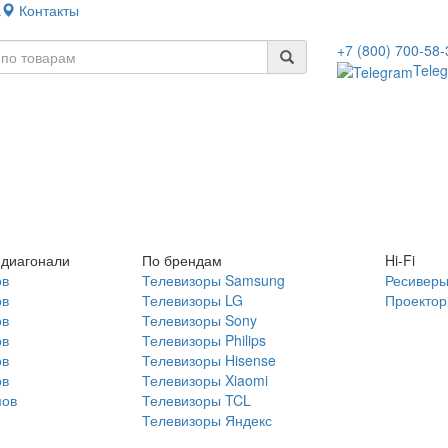
а
Контакты
+7 (800) 700-58-
Tele
 диагонали
По брендам
Hi-Fi
ов
Телевизоры Samsung
Ресивер
ов
Телевизоры LG
Проекто
ов
Телевизоры Sony
ов
Телевизоры Philips
ов
Телевизоры Hisense
ов
Телевизоры Xiaomi
мов
Телевизоры TCL
Телевизоры Яндекс