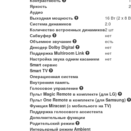
Контрастность
1
Яркость
2
Аудио
Выходная мощность
16 Вт (2 x 8 В
Система динамиков
2.0
Количество встроенных динамиков
2 шт
Сабвуфер
нет
Объемное звучание
есть
Декодер Dolby Digital
нет
Поддержка Multiroom Link
нет
Настройка звука одним касанием
нет
Smart сервис
Smart TV
Операционная система
Внутренняя память
Голосовое управление
Пульт Magic Remote в комплекте (для LG)
Пульт One Remote в комплекте (для Samsung)
Функция Miracast (с мобильного на TV)
Поддержка голосового ассистента
Дополнительные функции
Родительский режим
Интерьерный режим Ambient