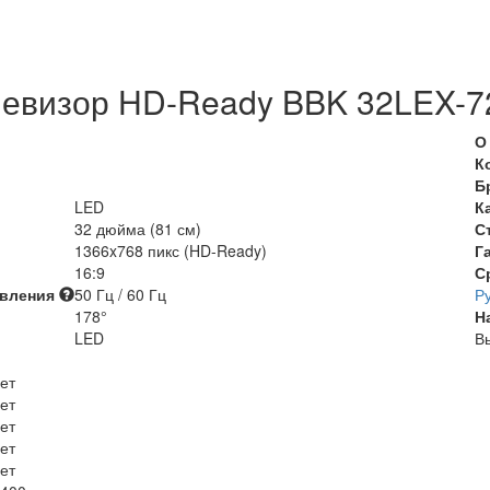
левизор HD-Ready BBK 32LEX-7
О
К
Б
LED
К
32 дюйма (81 см)
С
1366x768 пикс (HD-Ready)
Г
16:9
С
овления
50 Гц / 60 Гц
Р
178°
Н
LED
Вы
ет
ет
ет
ет
ет