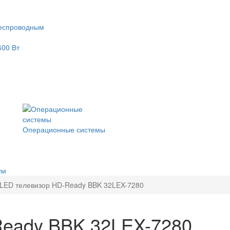
еспроводным
400 Вт
Операционные системы
ли
LED телевизор HD-Ready BBK 32LEX-7280
Ready BBK 32LEX-7280