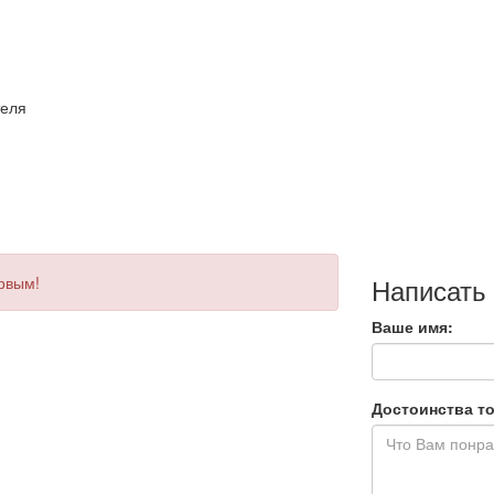
теля
Написать
ервым!
Ваше имя:
Достоинства то