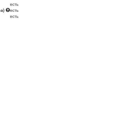
есть
ра)
есть
есть
.
.