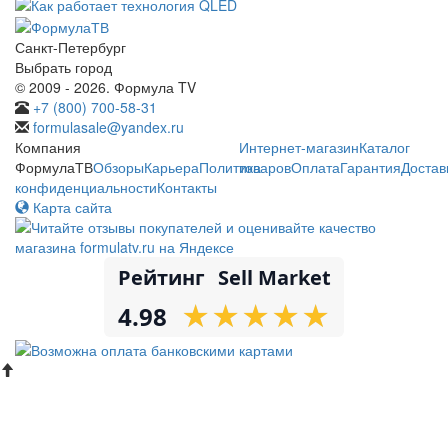
Санкт-Петербург
Выбрать город
© 2009 - 2026. Формула TV
+7 (800) 700-58-31
formulasale@yandex.ru
Компания
Интернет-магазин
Каталог
ФормулаТВ
Обзоры
Карьера
Политика
товаров
Оплата
Гарантия
Достав
конфиденциальности
Контакты
Карта сайта
Рейтинг
Sell Market
★
★
★
★
★
★
★
★
★
★
4.98