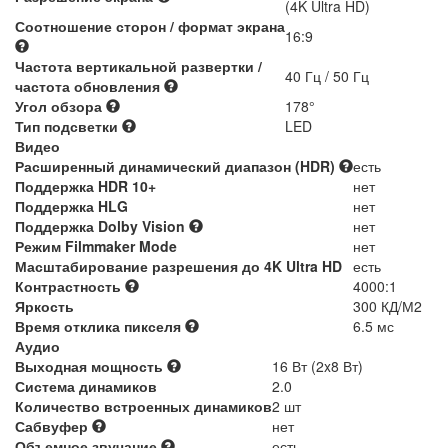
(4K Ultra HD)
Соотношение сторон / формат экрана
16:9
Частота вертикальной развертки /
40 Гц / 50 Гц
частота обновления
Угол обзора
178°
Тип подсветки
LED
Видео
Расширенный динамический диапазон (HDR)
есть
Поддержка HDR 10+
нет
Поддержка HLG
нет
Поддержка Dolby Vision
нет
Режим Filmmaker Mode
нет
Масштабирование разрешения до 4K Ultra HD
есть
Контрастность
4000:1
Яркость
300 КД/М2
Время отклика пикселя
6.5 мс
Аудио
Выходная мощность
16 Вт (2x8 Вт)
Система динамиков
2.0
Количество встроенных динамиков
2 шт
Сабвуфер
нет
Объемное звучание
есть