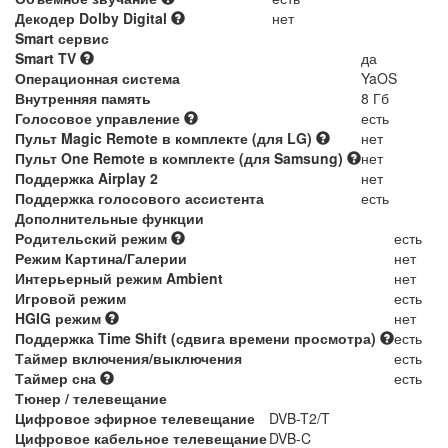
Декодер Dolby Digital
нет
Smart сервис
Smart TV
да
Операционная система
YaOS
Внутренняя память
8 Гб
Голосовое управление
есть
Пульт Magic Remote в комплекте (для LG)
нет
Пульт One Remote в комплекте (для Samsung)
нет
Поддержка Airplay 2
нет
Поддержка голосового ассистента
есть
Дополнительные функции
Родительский режим
есть
Режим Картина/Галерии
нет
Интерьерный режим Ambient
нет
Игровой режим
есть
HGIG режим
нет
Поддержка Time Shift (сдвига времени просмотра)
есть
Таймер включения/выключения
есть
Таймер сна
есть
Тюнер / телевещание
Цифровое эфирное телевещание
DVB-T2/T
Цифровое кабельное телевещание
DVB-C