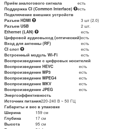
Приём аналогового сигнала
есть
Поддержка CI (Common Interface)
есть
Подключение внешних устройств
Разъем HDMI
3 шт (2.0)
Разъем USB
2 шт.
Ethernet (LAN)
есть
Цифровой аудиовыход (оптический)
есть
Вход для антенны (RF)
есть
CI слот
есть
Встроенный модуль Wi-Fi
есть
Воспроизведение с цифровых носителей
Воспроизведение HEVC
есть
Воспроизведение MP3
есть
Воспроизведение MPEG4
есть
Воспроизведение MKV
есть
Воспроизведение JPEG
есть
Энергоэффективность
Источник питания
220-240 В ~ 50 ГЦ
Габариты и вес в упаковке
Ширина
159 см
Глубина
17 см
Высота
95 см