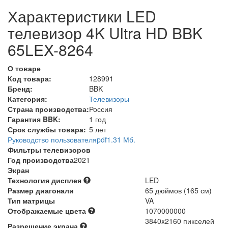
Характеристики LED
телевизор 4K Ultra HD BBK
65LEX-8264
О товаре
Код товара:
128991
Бренд:
BBK
Категория:
Телевизоры
Страна производства:
Россия
Гарантия BBK:
1 год
Срок службы товара:
5 лет
Руководство пользователя
pdf
1.31 Мб.
Фильтры телевизоров
Год производства
2021
Экран
Технология дисплея
LED
Размер диагонали
65 дюймов (165 см)
Тип матрицы
VA
Отображаемые цвета
1070000000
3840x2160 пикселей
Разрешение экрана