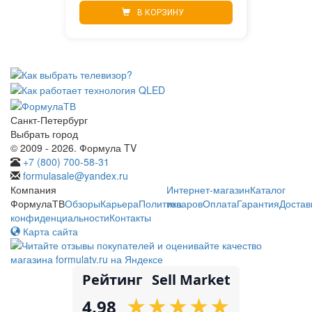
В КОРЗИНУ
Санкт-Петербург
Выбрать город
© 2009 - 2026. Формула TV
+7 (800) 700-58-31
formulasale@yandex.ru
Компания
Интернет-магазин
Каталог
ФормулаТВ
Обзоры
Карьера
Политика
товаров
Оплата
Гарантия
Достав
конфиденциальности
Контакты
Карта сайта
Рейтинг
Sell Market
★
★
★
★
★
★
★
★
★
★
4.98