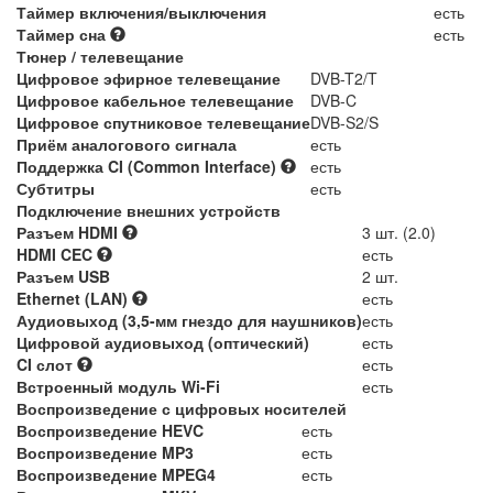
Таймер включения/выключения
есть
Таймер сна
есть
Тюнер / телевещание
Цифровое эфирное телевещание
DVB-T2/T
Цифровое кабельное телевещание
DVB-C
Цифровое спутниковое телевещание
DVB-S2/S
Приём аналогового сигнала
есть
Поддержка CI (Common Interface)
есть
Субтитры
есть
Подключение внешних устройств
Разъем HDMI
3 шт. (2.0)
HDMI CEC
есть
Разъем USB
2 шт.
Ethernet (LAN)
есть
Аудиовыход (3,5-мм гнездо для наушников)
есть
Цифровой аудиовыход (оптический)
есть
CI слот
есть
Встроенный модуль Wi-Fi
есть
Воспроизведение с цифровых носителей
Воспроизведение HEVC
есть
Воспроизведение MP3
есть
Воспроизведение MPEG4
есть