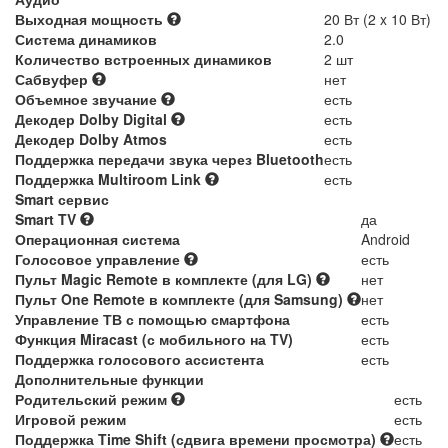
Выходная мощность
20 Вт (2 x 10 Вт)
Система динамиков
2.0
Количество встроенных динамиков
2 шт
Сабвуфер
нет
Объемное звучание
есть
Декодер Dolby Digital
есть
Декодер Dolby Atmos
есть
Поддержка передачи звука через Bluetooth
есть
Поддержка Multiroom Link
есть
Smart сервис
Smart TV
да
Операционная система
Android
Голосовое управление
есть
Пульт Magic Remote в комплекте (для LG)
нет
Пульт One Remote в комплекте (для Samsung)
нет
Управление ТВ с помощью смартфона
есть
Функция Miracast (с мобильного на TV)
есть
Поддержка голосового ассистента
есть
Дополнительные функции
Родительский режим
есть
Игровой режим
есть
Поддержка Time Shift (сдвига времени просмотра)
есть