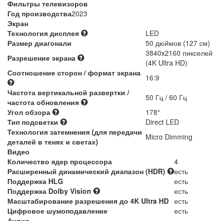
Фильтры телевизоров
Год производства
2023
Экран
Технология дисплея
LED
Размер диагонали
50 дюймов (127 см)
3840x2160 пикселей
Разрешение экрана
(4K Ultra HD)
Соотношение сторон / формат экрана
16:9
Частота вертикальной развертки /
50 Гц / 60 Гц
частота обновления
Угол обзора
178°
Тип подсветки
Direct LED
Технология затемнения (для передачи
Micro Dimming
деталей в тенях и светах)
Видео
Количество ядер процессора
4
Расширенный динамический диапазон (HDR)
есть
Поддержка HLG
есть
Поддержка Dolby Vision
есть
Масштабирование разрешения до 4K Ultra HD
есть
Цифровое шумоподавление
есть
Аудио