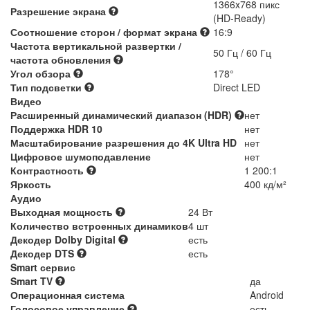
1366x768 пикс
Разрешение экрана
(HD-Ready)
Соотношение сторон / формат экрана
16:9
Частота вертикальной развертки /
50 Гц / 60 Гц
частота обновления
Угол обзора
178°
Тип подсветки
Direct LED
Видео
Расширенный динамический диапазон (HDR)
нет
Поддержка HDR 10
нет
Масштабирование разрешения до 4K Ultra HD
нет
Цифровое шумоподавление
нет
Контрастность
1 200:1
Яркость
400 кд/м²
Аудио
Выходная мощность
24 Вт
Количество встроенных динамиков
4 шт
Декодер Dolby Digital
есть
Декодер DTS
есть
Smart сервис
Smart TV
да
Операционная система
Android
Голосовое управление
есть