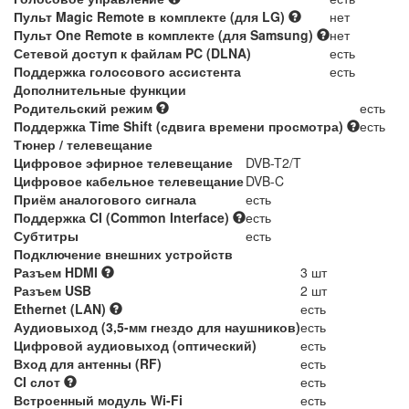
Пульт Magic Remote в комплекте (для LG)
нет
Пульт One Remote в комплекте (для Samsung)
нет
Сетевой доступ к файлам PC (DLNA)
есть
Поддержка голосового ассистента
есть
Дополнительные функции
Родительский режим
есть
Поддержка Time Shift (сдвига времени просмотра)
есть
Тюнер / телевещание
Цифровое эфирное телевещание
DVB-T2/T
Цифровое кабельное телевещание
DVB-C
Приём аналогового сигнала
есть
Поддержка CI (Common Interface)
есть
Субтитры
есть
Подключение внешних устройств
Разъем HDMI
3 шт
Разъем USB
2 шт
Ethernet (LAN)
есть
Аудиовыход (3,5-мм гнездо для наушников)
есть
Цифровой аудиовыход (оптический)
есть
Вход для антенны (RF)
есть
CI слот
есть
Встроенный модуль Wi-Fi
есть