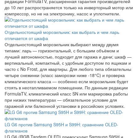
редакции FormulaTV, расширенная гарантия производителей
до 10 лет распространяется только на инверторный мотор или
компрессор, но не на электронику, насос и уплотнители.
Отдельностоящий морозильник: как выбрать и чем ларь
отличается от шкафа
Отдельностоящий морозильник выбирают между двумя
типами: ларь — горизонтальный, с большим объёмом и
лучшей автономностью, подходит для гаража и дачи; шкаф —
вертикальный, компактный, с удобным доступом по ящикам и
часто с No Frost, для квартиры. Для любого типа обязательны
четыре снежинки (класс заморозки ниже -18°C) и проверка
климатического класса — особенно если морозильник будет
стоять в неотапливаемом помещении. По данным редакции
FormulaTV, климатический класс SN или маркировка работы
при низких температурах — обязательное условие для
гаражной или балконной установки в российских условиях.
LG G6 против Samsung S95H и S99H: сравнение OLED-
флагманов
LG G6 (RGB Tandem OLED) превосходит Samsung S95H и