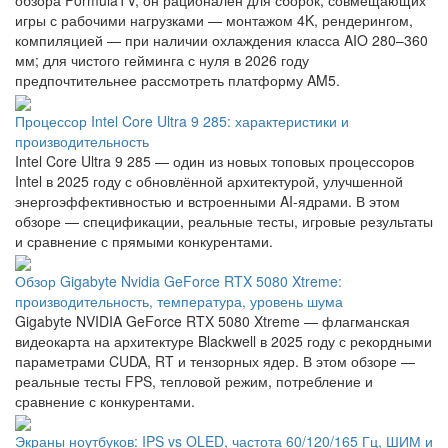
обзора FormulaTV, он рационален для сборок, совмещающих
игры с рабочими нагрузками — монтажом 4K, рендерингом,
компиляцией — при наличии охлаждения класса AIO 280–360
мм; для чистого гейминга с нуля в 2026 году
предпочтительнее рассмотреть платформу AM5.
Процессор Intel Core Ultra 9 285: характеристики и
производительность
Intel Core Ultra 9 285 — один из новых топовых процессоров
Intel в 2025 году с обновлённой архитектурой, улучшенной
энергоэффективностью и встроенными AI-ядрами. В этом
обзоре — спецификации, реальные тесты, игровые результаты
и сравнение с прямыми конкурентами.
Обзор Gigabyte Nvidia GeForce RTX 5080 Xtreme:
производительность, температура, уровень шума
Gigabyte NVIDIA GeForce RTX 5080 Xtreme — флагманская
видеокарта на архитектуре Blackwell в 2025 году с рекордными
параметрами CUDA, RT и тензорных ядер. В этом обзоре —
реальные тесты FPS, тепловой режим, потребление и
сравнение с конкурентами.
Экраны ноутбуков: IPS vs OLED, частота 60/120/165 Гц, ШИМ и