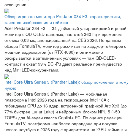
освещении.
Обзор игрового монитора Predator X34 F3: характеристики,
качество изображения и гейминг
Acer Predator X34 F3 — 34-дюймовый ультраширокий игровой
монитор с QD-OLED-панелью, частотой 360 Гц и временем
отклика 0,03 мс, анонсированный на CES 2026. По данным
обзора FormulaTV, монитор рассчитан на хардкор-геймеров с
мощной видеокартой (от RTX 4080) и оптимально
раскрывается в затемнённых условиях — там QD-OLED-
контраст и охват 99% DCI-P3 дают реальное преимущество
над Mini LED-конкурентами.
Intel Core Ultra Series 3 (Panther Lake): обзор поколения и кому
нужно
Intel Core Ultra Series 3 (Panther Lake) — мобильная
платформа Intel 2026 года на техпроцессе Intel 18A с
гибридным CPU до 16 ядер, встроенной графикой Arc Xe3 (до
77% быстрее Lunar Lake) и нейронным блоком NPU 5 (~50
TOPS) для AI-задач класса Copilot+ PC. По оценке редакции
FormulaTV, платформа наиболее оправдана при покупке
нового ноутбука в 2026 году с приоритетом на iGPU-гейминг и