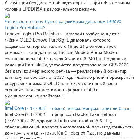
AI-функции без дискретной видеокарты — при обязательном
условии LPDDR5X в двухканальном режиме.
Что известно о ноутбуке с раздвижным дисплеем Lenovo
Legion Pro Rollable?
Lenovo Legion Pro Rollable — игровой ноутбук-концепт с
гибким OLED Lenovo PureSight, диагональ которого
раздвигается горизонтально с 16 до 24 дюймов в трёх
режимах — стандартном, Tactical Mode и Arena Mode с
соотношением 24:9 и целевой частотой 240 Гц. По данным
редакции FormulaTV, устройство представлено на CES 2026
без даты коммерческого релиза — реалистичный ориентир
для покупки составляет 2027 год. Главные риски: нераскрытый
ресурс механизма и OLED-панели, увеличенный вес и
ограниченная совместимость формата 24:9 с
мультиплеерными тайтлами.
Intel Core i7-14700K — обзор: плюсы, минусы, стоит ли брать
Intel Core i7-14700K — процессор Raptor Lake Refresh
(LGA1700) с 20 ядрами и Turbo-частотой до 5,6 ГГц,
обеспечивающий прирост многопоточной производительности
до +10–13% над i7-13700K в Cinebench R23. По данным