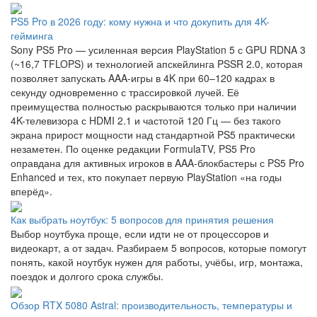
PS5 Pro в 2026 году: кому нужна и что докупить для 4K-
гейминга
Sony PS5 Pro — усиленная версия PlayStation 5 с GPU RDNA 3
(~16,7 TFLOPS) и технологией апскейлинга PSSR 2.0, которая
позволяет запускать AAA-игры в 4K при 60–120 кадрах в
секунду одновременно с трассировкой лучей. Её
преимущества полностью раскрываются только при наличии
4K-телевизора с HDMI 2.1 и частотой 120 Гц — без такого
экрана прирост мощности над стандартной PS5 практически
незаметен. По оценке редакции FormulaTV, PS5 Pro
оправдана для активных игроков в AAA-блокбастеры с PS5 Pro
Enhanced и тех, кто покупает первую PlayStation «на годы
вперёд».
Как выбрать ноутбук: 5 вопросов для принятия решения
Выбор ноутбука проще, если идти не от процессоров и
видеокарт, а от задач. Разбираем 5 вопросов, которые помогут
понять, какой ноутбук нужен для работы, учёбы, игр, монтажа,
поездок и долгого срока службы.
Обзор RTX 5080 Astral: производительность, температуры и