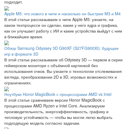
подходит.
Apple M5: что нового в чипе и насколько он быстрее M3 и M4
В этой статье рассказываем о чипе Apple M5: узнаете, на
каком техпроцессе он сделан, какие у него ядра и графика,
как он улучшает работу с ИИ и какие устройства выйдут с ним
в ближайшее время.
Обзор Samsung Odyssey 3D G90XF (S27FG900XI): будущее
игр в формате 3D
В этой статье рассказываем об Odyssey 3D — первом в серии
геймерском мониторе с объёмной картинкой без
использования очков. Вы узнаете о технологии отслеживания
взгляда, преобразовании 2D в 3D, игровых возможностях и
ограничениях.
Ноутбуки Honor MagicBook с процессорами AMD vs Intel
В этой статье сравниваем версии Honor MagicBook с
процессорами AMD Ryzen и Intel Core. Анализируем
производительность, энергоэффективность, графику и
тепловую устойчивость — чтобы вы могли легко выбрать
подходящую модель согласно задачам.