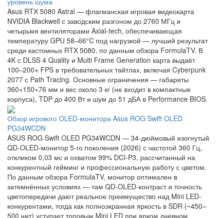
уровень шума
Asus RTX 5080 Astral — флагманская игровая видеокарта
NVIDIA Blackwell с заводским разгоном до 2760 МГц и
четырьмя вентиляторами Axial-tech, обеспечивающая
температуру GPU 58–66°C под нагрузкой — лучший результат
среди кастомных RTX 5080, по данным обзора FormulaTV. В
4K с DLSS 4 Quality и Multi Frame Generation карта выдаёт
100–200+ FPS в требовательных тайтлах, включая Cyberpunk
2077 с Path Tracing. Основные ограничения — габариты
360×150×76 мм и вес около 3 кг (не входит в компактные
корпуса), TDP до 400 Вт и шум до 51 дБА в Performance BIOS.
Обзор игрового OLED-монитора Asus ROG Swift OLED
PG34WCDN
ASUS ROG Swift OLED PG34WCDN — 34-дюймовый изогнутый
QD-OLED-монитор 5-го поколения (2026) с частотой 360 Гц,
откликом 0,03 мс и охватом 99% DCI-P3, рассчитанный на
конкурентный гейминг и профессиональную работу с цветом.
По данным обзора FormulaTV, монитор оптимален в
затемнённых условиях — там QD-OLED-контраст и точность
цветопередачи дают реальное преимущество над Mini LED-
конкурентами, тогда как полноэкранная яркость в SDR (~450–
500 нит) уступает топовым Mini LED при ярком дневном