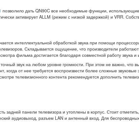
1
позволило дать QN90C все необходимые функции, использующиес
ически активирует ALLM (режим с низкой задержкой) и VRR. Собст
чается интеллектуальной обработкой звука при помощи процессора.
елевизоров. Складывается ощущение, что производители работают 
осмотра фильма достигается благодаря совместной работу звука и
точный звук на любом уровне громкости. При этом не важно, что в
т, когда от нее требуется воспроизвести более сложные звуковые
смотре телевизионного контента рекомендуется дополнить телеви
ь задней панели телевизора и утоплены в корпус. Стоит отметить,
ский аудиовыход, разъем LAN и антенный вход. Для беспроводных с