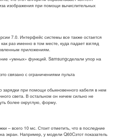
ализа изображения при помощи вычислительных
сии 7.0. Интерфейс системы все также остается
ак раз именно в том месте, куда падает взгляд
новленным приложениям.
ение «умных» функций. Samsungсделали упор на
то связано с ограничениями пульта
мо зарядки при помощи обыкновенного кабеля в нем
чного света. В остальном он ничем сильно не
уть более округлую, форму.
ки – всего 10 мс. Стоит отметить, что в последние
а экран. Например, у модели Q60Cэтот показатель