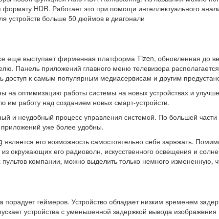
вия формату HDR. Работает это при помощи интеллектуального ан
ля устройств больше 50 дюймов в диагонали
е еще выступает фирменная платформа Tizen, обновленная до вер
лю. Панель приложений главного меню телевизора располагается к
ть доступ к самым популярным медиасервисам и другим предуста
ы на оптимизацию работы системы на новых устройствах и улучш
ло им работу над созданием новых смарт-устройств.
й и неудобный процесс управления системой. По большей части э
 приложений уже более удобны.
g является его возможность самостоятельно себя заряжать. Поми
 из окружающих его радиоволн, искусственного освещения и солне
пультов компании, можно выделить только немного измененную, ч
а порадует геймеров. Устройство обладает низким временем задерж
скает устройства с уменьшенной задержкой вывода изображения н