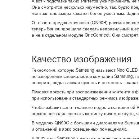
А вот к подставке таких эпитетов уже применить не
Она смотрится несколько неуместно, так, будто пре
монтаж телевизора кажется более уместным. Задня
От своего предшественника (QN90B) рассматриваем
теперь Samsungрешили сделать неправильный шести
а не в отдельном модуле OneConnect. Они смотрят 
Качество изображения
Технология, которую Samsung называют Neo QLED – 
по заверениям специалистов компании Samsung, по
поверить, ведь высокая яркость и цветность – хар
Пиковая яркость при воспроизведении контента в ф
при использовании стандартных режимов изображен
Чтобы избавиться от главного недостатка панелей V
подход позволил сделать картинку ничем не хуже, ч
В моделях QN90C с большими диагоналями Samsung
и отражений в ярко освещенных помещениях.
В 2023 году Samsung также оснастили свои телевиз