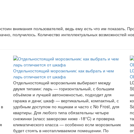
стоин внимания пользователей, ведь ему есть что им показать. Пр
значно, получилось. Количество интеллектуальных возможностей но
Отдельностоящий морозильник: как выбрать и чем
L
ларь отличается от шкафа
O
Отдельностоящий морозильник выбирают между
L
двумя типами: ларь — горизонтальный, с большим
S
объёмом и лучшей автономностью, подходит для
н
гаража и дачи; шкаф — вертикальный, компактный, с
к
 в
удобным доступом по ящикам и часто с No Frost, для
S
квартиры. Для любого типа обязательны четыре
п
снежинки (класс заморозки ниже -18°C) и проверка
т
я
климатического класса — особенно если морозильник
з
будет стоять в неотапливаемом помещении. По
о