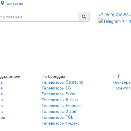
а
Контакты
+7 (800) 700-58-
Tele
 диагонали
По брендам
Hi-Fi
ов
Телевизоры Samsung
Ресивер
ов
Телевизоры LG
Проекто
ов
Телевизоры Sony
ов
Телевизоры Philips
ов
Телевизоры Hisense
ов
Телевизоры Xiaomi
мов
Телевизоры TCL
Телевизоры Яндекс