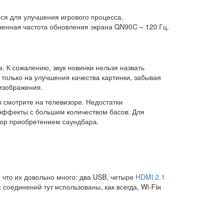
я для улучшения игрового процесса.
венная частота обновления экрана QN90C – 120 Гц.
 К сожалению, звук новинки нельзя назвать
только на улучшения качества картинки, забывая
 изображения.
ы смотрите на телевизоре. Недостатки
 эффекты с большим количеством басов. Для
зор приобретением саундбара.
 что их довольно много: два USB, четыре
HDMI 2.1
оединений тут использованы, как всегда, Wi-Fiи