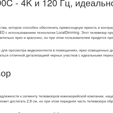
C - 4K и 120 Гц, идеальн
ства, которое способно обеспечить превосходную яркость и контра
ED с использованием технологии LocalDimming. Этот телевизор п
ительно ярко и красочно, но при этом пользователям придется при
же для просмотра видеоконтента в помещениях, ярко освещенных 
ждаться отличной детализацией черных участков с идеальными пер
зор
адлежности к сегменту телевизоров южнокорейской компании, нац
может достигать 2,8 см, но при этом передняя часть телевизора об