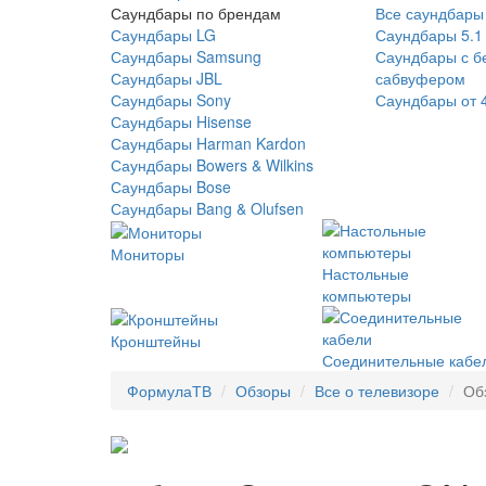
Саундбары по брендам
Все саундбары
Саундбары LG
Саундбары 5.1
Саундбары Samsung
Саундбары с б
Саундбары JBL
сабвуфером
Саундбары Sony
Саундбары от 
Саундбары Hisense
Саундбары Harman Kardon
Саундбары Bowers & Wilkins
Саундбары Bose
Саундбары Bang & Olufsen
Мониторы
Настольные
компьютеры
Кронштейны
Соединительные кабе
ФормулаТВ
Обзоры
Все о телевизоре
Об