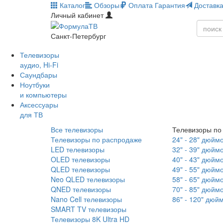
Каталог
Обзоры
Оплата
Гарантия
Доставк
Личный кабинет
Санкт-Петербург
Телевизоры
аудио, Hi-Fi
Саундбары
Ноутбуки
и компьютеры
Аксессуары
для ТВ
Все телевизоры
Телевизоры по
Телевизоры по распродаже
24" - 28" дюйм
LED телевизоры
32" - 39" дюйм
OLED телевизоры
40" - 43" дюйм
QLED телевизоры
49" - 55" дюйм
Neo QLED телевизоры
58" - 65" дюйм
QNED телевизоры
70" - 85" дюйм
Nano Cell телевизоры
86" - 120" дюй
SMART TV телевизоры
Телевизоры 8K Ultra HD