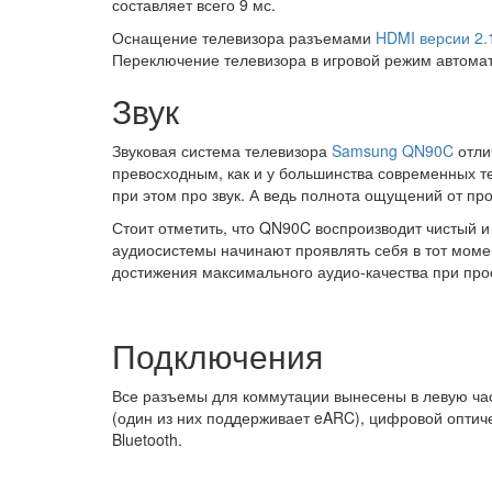
составляет всего 9 мс.
Оснащение телевизора разъемами
HDMI версии 2.
Переключение телевизора в игровой режим автомат
Звук
Звуковая система телевизора
Samsung QN90C
отли
превосходным, как и у большинства современных т
при этом про звук. А ведь полнота ощущений от пр
Стоит отметить, что QN90C воспроизводит чистый и 
аудиосистемы начинают проявлять себя в тот момен
достижения максимального аудио-качества при про
Подключения
Все разъемы для коммутации вынесены в левую част
(один из них поддерживает eARC), цифровой оптиче
Bluetooth.