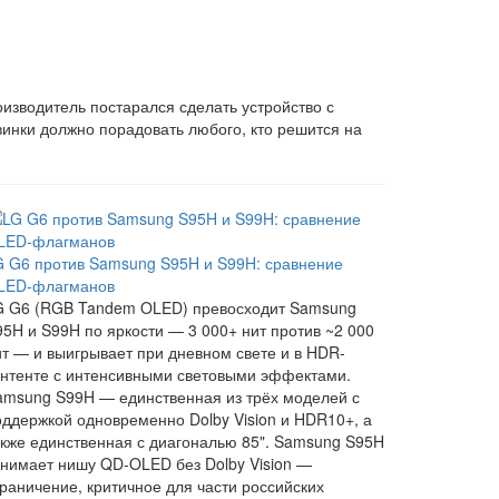
оизводитель постарался сделать устройство с
винки должно порадовать любого, кто решится на
G G6 против Samsung S95H и S99H: сравнение
LED-флагманов
G G6 (RGB Tandem OLED) превосходит Samsung
95H и S99H по яркости — 3 000+ нит против ~2 000
ит — и выигрывает при дневном свете и в HDR-
онтенте с интенсивными световыми эффектами.
amsung S99H — единственная из трёх моделей с
оддержкой одновременно Dolby Vision и HDR10+, а
акже единственная с диагональю 85". Samsung S95H
анимает нишу QD-OLED без Dolby Vision —
граничение, критичное для части российских