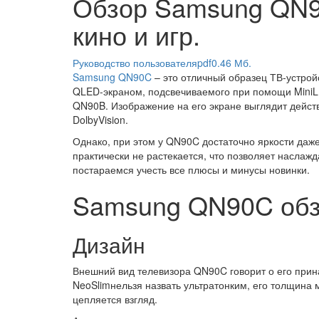
Обзор Samsung QN90
кино и игр.
Руководство пользователя
pdf
0.46 Мб.
Samsung QN90C
– это отличный образец ТВ-устрой
QLED-экраном, подсвечиваемого при помощи MiniL
QN90B. Изображение на его экране выглядит действ
DolbyVision.
Однако, при этом у QN90C достаточно яркости да
практически не растекается, что позволяет насла
постараемся учесть все плюсы и минусы новинки.
Samsung QN90C об
Дизайн
Внешний вид телевизора QN90C говорит о его прин
NeoSlimнельзя назвать ультратонким, его толщина 
цепляется взгляд.