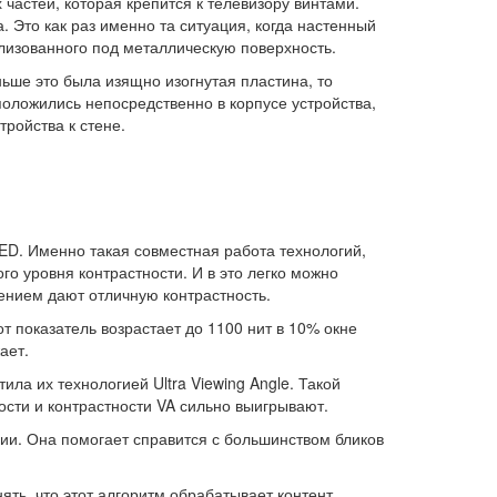
 частей, которая крепится к телевизору винтами.
. Это как раз именно та ситуация, когда настенный
лизованного под металлическую поверхность.
ьше это была изящно изогнутая пластина, то
оложились непосредственно в корпусе устройства,
ройства к стене.
ED. Именно такая совместная работа технологий,
о уровня контрастности. И в это легко можно
нением дают отличную контрастность.
т показатель возрастает до 1100 нит в 10% окне
ает.
ла их технологией Ultra Viewing Angle. Такой
ности и контрастности VA сильно выигрывают.
и. Она помогает справится с большинством бликов
ть, что этот алгоритм обрабатывает контент