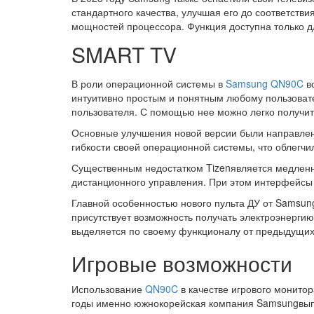
стандартного качества, улучшая его до соответст
мощностей процессора. Функция доступна только д
SMART TV
В роли операционной системы в
Samsung QN90C
вс
интуитивно простым и понятным любому пользовате
пользователя. С помощью нее можно легко получи
Основные улучшения новой версии были направлен
гибкости своей операционной системы, что облегчи
Существенным недостатком Tizenявляется медленны
дистанционного управления. При этом интерфейсы
Главной особенностью нового пульта ДУ от Samsun
присутствует возможность получать электроэнергию
выделяется по своему функционалу от предыдущих 
Игровые возможности
Использование
QN90C
в качестве игрового монитор
годы именно южнокорейская компания Samsungвыпу