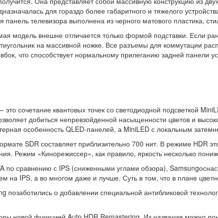
 получится. Она представляет собой массивную конструкцию из двух
дназначалась для гораздо более габаритного и тяжелого устройства
я панель телевизора выполнена из черного матового пластика, сти
ая модель внешне отличается только формой подставки. Если ран
угольник на массивной ножке. Все разъемы для коммутации расп
вбок, что способствует нормальному прилеганию задней панели уст
это сочетание квантовых точек со светодиодной подсветкой MiniL
зволяет добиться непревзойденной насыщенности цветов и высоког
актерная особенность QLED-панелей, а MiniLED с локальным затем
ормате SDR составляет приблизительно 700 нит. В режиме HDR это
ия. Режим «Кинорежиссер», как правило, яркость несколько пониж
A по сравнению с IPS (сниженными углами обзора), Samsungоснасти
ем на IPS, а во многом даже и лучше. Суть в том, что в плане цвет
 позаботились о добавлении специальной антибликовой технологи
оры новой функцией Auto HDR Remastering. Из названия можно поня