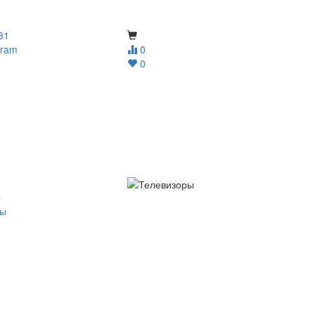
31
gram
0
0
ы
ры