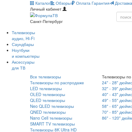
Каталог
Обзоры
Оплата
Гарантия
Доставк
Личный кабинет
Санкт-Петербург
Телевизоры
аудио, Hi-Fi
Саундбары
Ноутбуки
и компьютеры
Аксессуары
для ТВ
Все телевизоры
Телевизоры по
Телевизоры по распродаже
24" - 28" дюйм
LED телевизоры
32" - 39" дюйм
OLED телевизоры
40" - 43" дюйм
QLED телевизоры
49" - 55" дюйм
Neo QLED телевизоры
58" - 65" дюйм
QNED телевизоры
70" - 85" дюйм
Nano Cell телевизоры
86" - 120" дюй
SMART TV телевизоры
Телевизоры 8K Ultra HD