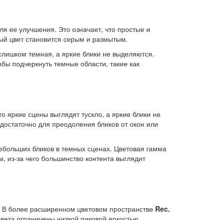
ля ее улучшения. Это означает, что простые и
ый цвет становится серым и размытым.
лишком темная, а яркие блики не выделяются.
обы подчеркнуть темные области, такие как
то яркие сцены выглядят тускло, а яркие блики не
достаточно для преодоления бликов от окон или
ебольших бликов в темных сценах. Цветовая гамма
, из-за чего большинство контента выглядит
. В более расширенном цветовом пространстве
Rec.
вета ограничены низкой пиковой яркостью.