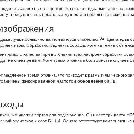
дность серого цвета в центре экрана, что идеально для спортивн
могут присутствовать некоторые мутности и небольшие яркие пятна
 изображения
, даже лучше большинства телевизоров с панелью VA. Цвета едва 
ллективом. Обработка градиента хороша, хотя на темных оттенка
тент низкого качества: при включении всех настроек обработки ос
дит не очень резким. Хотя время отклика в большинстве случаев 
т медленное время отклика, что приводит к размытиям черного з
 ограничены
фиксированной частотой обновления 60 Гц
.
ыходы
иченным числом портов для подключения. Он имеет три порта
HDM
ческий аудиовход и слот
C+ 1.4
. Однако отсутствуют компонентные