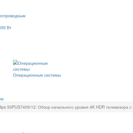
еспроводным
400 Вт
Операционные системы
ли
ilips 50PUS7409/12: Обзор начального уровня 4K HDR телевизора с 