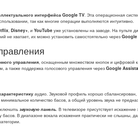
еллектуального интерфейса Google TV
. Эта операционная систе
использовании, так как многие операции выполняются интуитивно.
tflix
,
Disney+
, и
YouTube
уже установлены на заводе. На пульте д
ний не хватает, их можно установить самостоятельно через
Google 
управления
нного управления
, оснащенным множеством кнопок и цифровой кл
м, а также поддержка голосового управления через
Google Assist
характеристику
аудио. Звуковой профиль хорошо сбалансирован, д
ет минимальное количество басов, а общий уровень звука не пред
одключить
звуковую панель
.
В телевизоре присутствует искажение з
у басов. В диапазоне вокала искажения практически не слышны, д
категории.