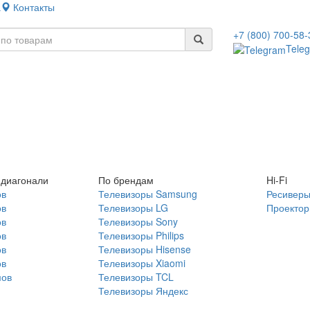
а
Контакты
+7 (800) 700-58-
Tele
 диагонали
По брендам
Hi-Fi
ов
Телевизоры Samsung
Ресивер
ов
Телевизоры LG
Проекто
ов
Телевизоры Sony
ов
Телевизоры Philips
ов
Телевизоры Hisense
ов
Телевизоры Xiaomi
мов
Телевизоры TCL
Телевизоры Яндекс