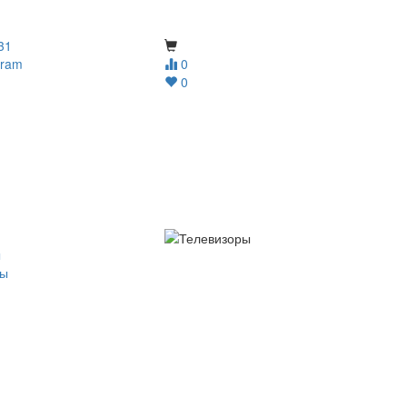
31
gram
0
0
ы
ры