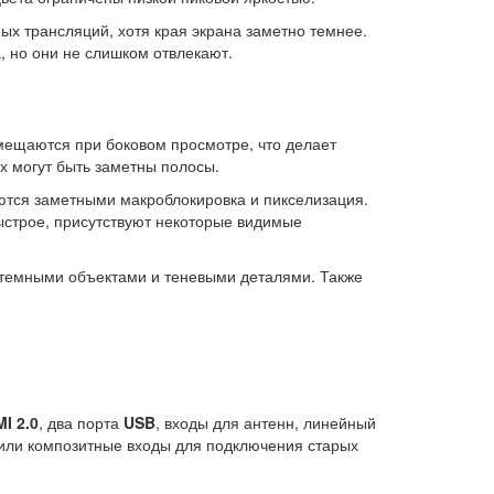
ых трансляций, хотя края экрана заметно темнее.
, но они не слишком отвлекают.
смещаются при боковом просмотре, что делает
х могут быть заметны полосы.
таются заметными макроблокировка и пикселизация.
быстрое, присутствуют некоторые видимые
а темными объектами и теневыми деталями. Также
I 2.0
, два порта
USB
, входы для антенн, линейный
 или композитные входы для подключения старых