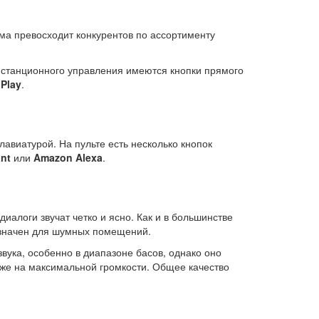
ма превосходит конкурентов по ассортименту
истанционного управления имеются кнопки прямого
Play
.
авиатурой. На пульте есть несколько кнопок
ant
или
Amazon Alexa
.
иалоги звучат четко и ясно. Как и в большинстве
назначен для шумных помещений.
вука, особенно в диапазоне басов, однако оно
аже на максимальной громкости. Общее качество