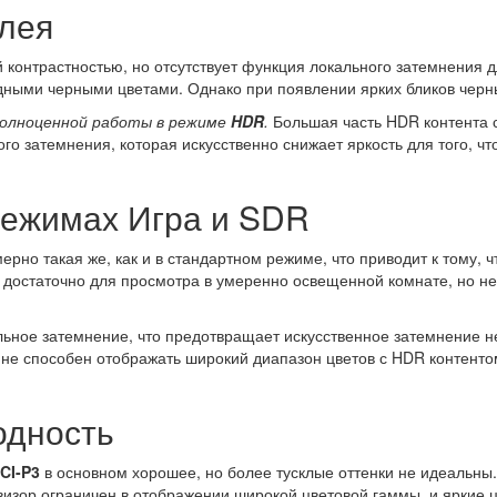
плея
 контрастностью, но отсутствует функция локального затемнения д
дными черными цветами. Однако при появлении ярких бликов черн
полноценной работы в режиме
HDR
.
Большая часть HDR контента с
о затемнения, которая искусственно снижает яркость для того, чт
режимах Игра и SDR
рно такая же, как и в стандартном режиме, что приводит к тому, ч
 достаточно для просмотра в умеренно освещенной комнате, но не
альное затемнение, что предотвращает искусственное затемнение н
2 не способен отображать широкий диапазон цветов с HDR контентом
одность
CI-P3
в основном хорошее, но более тусклые оттенки не идеальны
визор ограничен в отображении широкой цветовой гаммы, и яркие ц