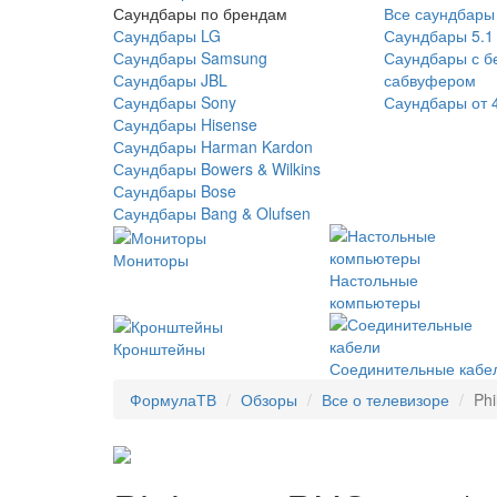
Саундбары по брендам
Все саундбары
Саундбары LG
Саундбары 5.1
Саундбары Samsung
Саундбары с б
Саундбары JBL
сабвуфером
Саундбары Sony
Саундбары от 
Саундбары Hisense
Саундбары Harman Kardon
Саундбары Bowers & Wilkins
Саундбары Bose
Саундбары Bang & Olufsen
Мониторы
Настольные
компьютеры
Кронштейны
Соединительные кабе
ФормулаТВ
Обзоры
Все о телевизоре
Ph