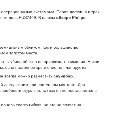
и операционными системами. Серия доступна в трех
тать модель PUS7409. В нашем
обзоре Philips
премиальным обликом. Как и большинство
амом толстом месте.
 его глубина обычно не привлекает внимания. Ножки
м, если настенное крепление не планируется.
 не всегда можно разместить
саундбар
.
й доступ к ним при настенном монтаже. Для
риобрести отдельно, так как он не поставляется в
панель слегка гибкая, но это не влияет на