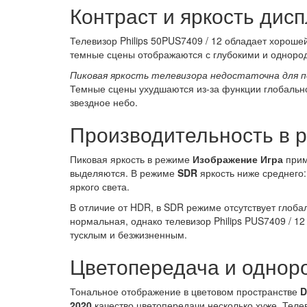
Контраст и яркость дис
Телевизор Philips 50PUS7409 / 12 обладает хорошей
темные сцены отображаются с глубокими и одноро
Пиковая яркость телевизора недостаточна для 
Темные сцены ухудшаются из-за функции глобальног
звездное небо.
Производительность в 
Пиковая яркость в режиме
Изображение Игра
приме
выделяются. В режиме
SDR
яркость ниже среднего:
яркого света.
В отличие от HDR, в SDR режиме отсутствует глоб
нормальная, однако телевизор Philips PUS7409 / 1
тусклым и безжизненным.
Цветопередача и однор
Тональное отображение в цветовом пространстве
D
2020
качество цветопередачи несколько хуже. Теле