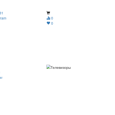
31
gram
0
0
ы
ры