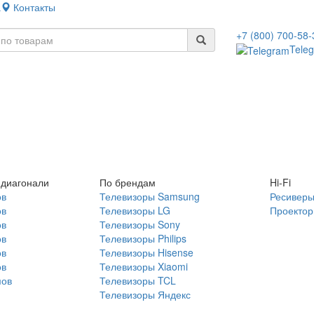
а
Контакты
+7 (800) 700-58-
Tele
 диагонали
По брендам
Hi-Fi
ов
Телевизоры Samsung
Ресивер
ов
Телевизоры LG
Проекто
ов
Телевизоры Sony
ов
Телевизоры Philips
ов
Телевизоры Hisense
ов
Телевизоры Xiaomi
мов
Телевизоры TCL
Телевизоры Яндекс