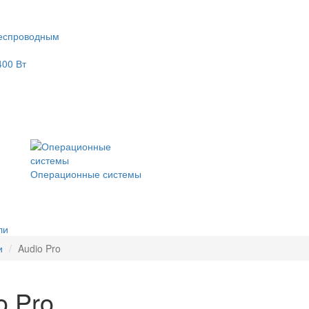
еспроводным
400 Вт
Операционные системы
ли
и
Audio Pro
o Pro