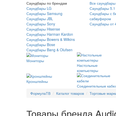
Саундбары по брендам
Все саундбары
Саундбары LG
Саундбары 5.1
Саундбары Samsung
Саундбары с б
Саундбары JBL
сабвуфером
Саундбары Sony
Саундбары от 
Саундбары Hisense
Саундбары Harman Kardon
Саундбары Bowers & Wilkins
Саундбары Bose
Саундбары Bang & Olufsen
Мониторы
Настольные
компьютеры
Кронштейны
Соединительные кабе
ФормулаТВ
Каталог товаров
Торговые марк
Товары бренда Audi