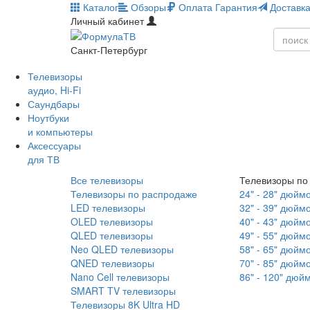
Каталог
Обзоры
Оплата
Гарантия
Доставк
Личный кабинет
Санкт-Петербург
Телевизоры
аудио, Hi-Fi
Саундбары
Ноутбуки
и компьютеры
Аксессуары
для ТВ
Все телевизоры
Телевизоры по
Телевизоры по распродаже
24" - 28" дюйм
LED телевизоры
32" - 39" дюйм
OLED телевизоры
40" - 43" дюйм
QLED телевизоры
49" - 55" дюйм
Neo QLED телевизоры
58" - 65" дюйм
QNED телевизоры
70" - 85" дюйм
Nano Cell телевизоры
86" - 120" дюй
SMART TV телевизоры
Телевизоры 8K Ultra HD