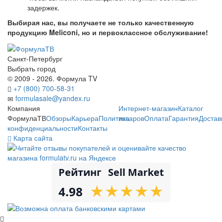
задержек.
Выбирая нас, вы получаете не только качественную
продукцию Meliconi, но и первоклассное обслуживание!
Санкт-Петербург
Выбрать город
© 2009 - 2026. Формула TV
+7 (800) 700-58-31
formulasale@yandex.ru
Компания
Интернет-магазин
Каталог
ФормулаТВ
Обзоры
Карьера
Политика
товаров
Оплата
Гарантия
Достав
конфиденциальности
Контакты
Карта сайта
Рейтинг
Sell Market
★
★
★
★
★
★
★
★
★
★
4.98