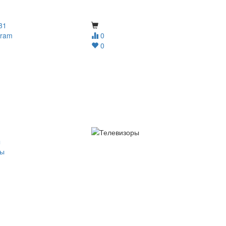
31
gram
0
0
ы
ры