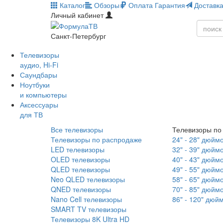
Каталог
Обзоры
Оплата
Гарантия
Доставк
Личный кабинет
Санкт-Петербург
Телевизоры
аудио, Hi-Fi
Саундбары
Ноутбуки
и компьютеры
Аксессуары
для ТВ
Все телевизоры
Телевизоры по
Телевизоры по распродаже
24" - 28" дюйм
LED телевизоры
32" - 39" дюйм
OLED телевизоры
40" - 43" дюйм
QLED телевизоры
49" - 55" дюйм
Neo QLED телевизоры
58" - 65" дюйм
QNED телевизоры
70" - 85" дюйм
Nano Cell телевизоры
86" - 120" дюй
SMART TV телевизоры
Телевизоры 8K Ultra HD