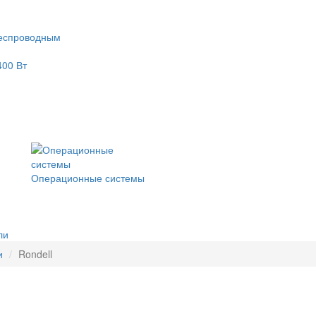
еспроводным
400 Вт
Операционные системы
ли
и
Rondell