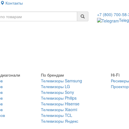
а
Контакты
+7 (800) 700-58-
Tele
 диагонали
По брендам
Hi-Fi
ов
Телевизоры Samsung
Ресивер
ов
Телевизоры LG
Проекто
ов
Телевизоры Sony
ов
Телевизоры Philips
ов
Телевизоры Hisense
ов
Телевизоры Xiaomi
мов
Телевизоры TCL
Телевизоры Яндекс