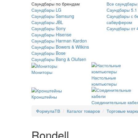
Саундбары по брендам
Все саундбары
Саундбары LG
Саундбары 5.1
Саундбары Samsung
Саундбары с б
Саундбары JBL
сабвуфером
Саундбары Sony
Саундбары от 
Саундбары Hisense
Саундбары Harman Kardon
Саундбары Bowers & Wilkins
Саундбары Bose
Саундбары Bang & Olufsen
Мониторы
Настольные
компьютеры
Кронштейны
Соединительные кабе
ФормулаТВ
Каталог товаров
Торговые марк
Rondell