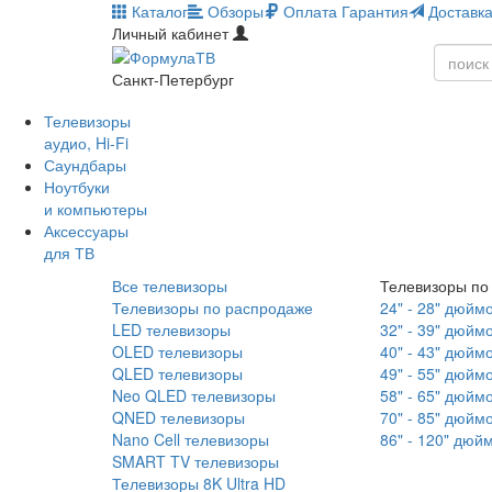
Каталог
Обзоры
Оплата
Гарантия
Доставк
Личный кабинет
Санкт-Петербург
Телевизоры
аудио, Hi-Fi
Саундбары
Ноутбуки
и компьютеры
Аксессуары
для ТВ
Все телевизоры
Телевизоры по
Телевизоры по распродаже
24" - 28" дюйм
LED телевизоры
32" - 39" дюйм
OLED телевизоры
40" - 43" дюйм
QLED телевизоры
49" - 55" дюйм
Neo QLED телевизоры
58" - 65" дюйм
QNED телевизоры
70" - 85" дюйм
Nano Cell телевизоры
86" - 120" дюй
SMART TV телевизоры
Телевизоры 8K Ultra HD