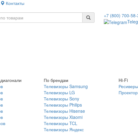
а
Контакты
+7 (800) 700-58-
Tele
 диагонали
По брендам
Hi-Fi
ов
Телевизоры Samsung
Ресивер
ов
Телевизоры LG
Проекто
ов
Телевизоры Sony
ов
Телевизоры Philips
ов
Телевизоры Hisense
ов
Телевизоры Xiaomi
мов
Телевизоры TCL
Телевизоры Яндекс