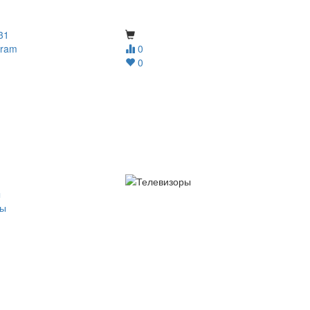
31
gram
0
0
ы
ры