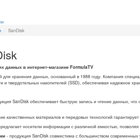
ли
и
SanDisk
isk
х данных в интернет-магазине FormulaTV
 для хранения данных, основанный в 1988 году. Компания специал
и и твердотельных накопителей (SSD), обеспечивая надежное хра
дукция SanDisk обеспечивает быструю запись и чтение данных, чт
ние качественных материалов и передовых технологий гарантирует
 предлагает носители информации с различной емкостью, позволяя
ами
- продукция SanDisk совместима с большинством современных 