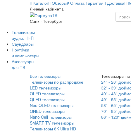
Каталог
Обзоры
Оплата
Гарантия
Доставка
К
Личный кабинет
Санкт-Петербург
Телевизоры
аудио, Hi-Fi
Саундбары
Ноутбуки
и компьютеры
Аксессуары
для ТВ
Все телевизоры
Телевизоры по
Телевизоры по распродаже
24" - 28" дюйм
LED телевизоры
32" - 39" дюйм
OLED телевизоры
40" - 43" дюйм
QLED телевизоры
49" - 55" дюйм
Neo QLED телевизоры
58" - 65" дюйм
QNED телевизоры
70" - 85" дюйм
Nano Cell телевизоры
86" - 120" дюй
SMART TV телевизоры
Телевизоры 8K Ultra HD