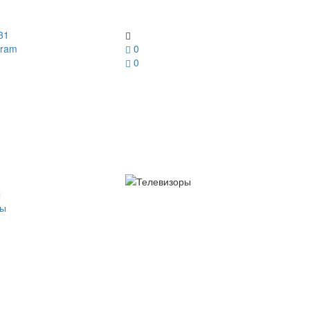
31
gram
0
0
ы
ры