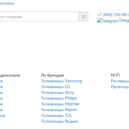
онтакты
+7 (800) 700-58-
Tele
 диагонали
По брендам
Hi-Fi
ов
Телевизоры Samsung
Ресивер
ов
Телевизоры LG
Проекто
ов
Телевизоры Sony
ов
Телевизоры Philips
ов
Телевизоры Hisense
ов
Телевизоры Xiaomi
мов
Телевизоры TCL
Телевизоры Яндекс