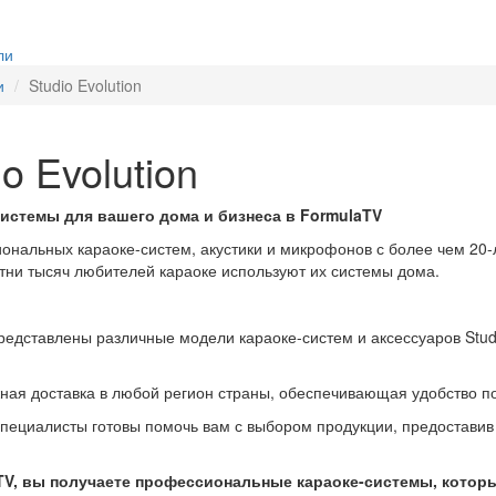
ли
и
Studio Evolution
o Evolution
системы для вашего дома и бизнеса в FormulaTV
иональных караоке-систем, акустики и микрофонов с более чем 20
отни тысяч любителей караоке используют их системы дома.
представлены различные модели караоке-систем и аксессуаров Stud
жная доставка в любой регион страны, обеспечивающая удобство по
специалисты готовы помочь вам с выбором продукции, предостави
aTV, вы получаете профессиональные караоке-системы, котор