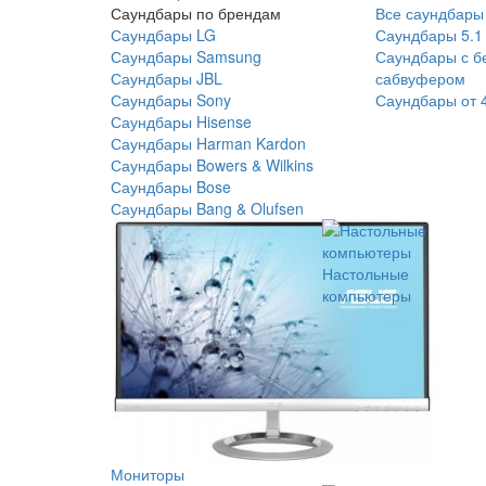
Саундбары по брендам
Все саундбары
Саундбары LG
Саундбары 5.1
Саундбары Samsung
Саундбары с б
Саундбары JBL
сабвуфером
Саундбары Sony
Саундбары от 
Саундбары Hisense
Саундбары Harman Kardon
Саундбары Bowers & Wilkins
Саундбары Bose
Саундбары Bang & Olufsen
Настольные
компьютеры
Мониторы