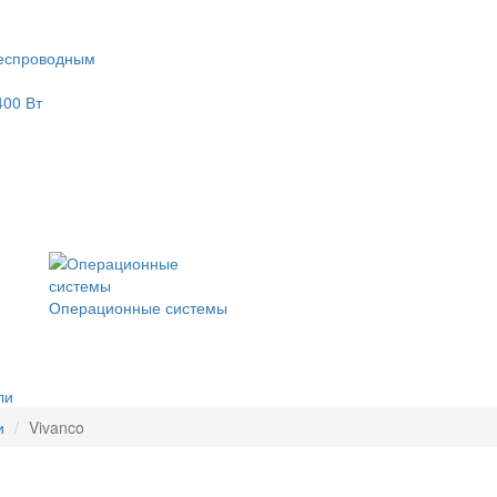
еспроводным
400 Вт
Операционные системы
ли
и
Vivanco