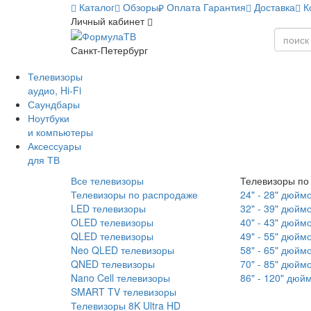
Каталог
Обзоры
Оплата
Гарантия
Доставка
К
Личный кабинет
Санкт-Петербург
Телевизоры
аудио, Hi-Fi
Саундбары
Ноутбуки
и компьютеры
Аксессуары
для ТВ
Все телевизоры
Телевизоры по
Телевизоры по распродаже
24" - 28" дюйм
LED телевизоры
32" - 39" дюйм
OLED телевизоры
40" - 43" дюйм
QLED телевизоры
49" - 55" дюйм
Neo QLED телевизоры
58" - 65" дюйм
QNED телевизоры
70" - 85" дюйм
Nano Cell телевизоры
86" - 120" дюй
SMART TV телевизоры
Телевизоры 8K Ultra HD