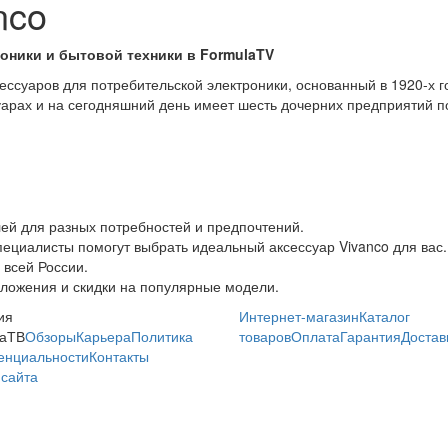
nco
оники и бытовой техники в FormulaTV
ссуаров для потребительской электроники, основанный в 1920-х го
арах и на сегодняшний день имеет шесть дочерних предприятий по
ей для разных потребностей и предпочтений.
пециалисты помогут выбрать идеальный аксессуар Vivanco для вас.
 всей России.
дложения и скидки на популярные модели.
ия
Интернет-магазин
Каталог
аТВ
Обзоры
Карьера
Политика
товаров
Оплата
Гарантия
Достав
енциальности
Контакты
сайта