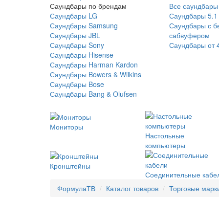
Саундбары по брендам
Все саундбары
Саундбары LG
Саундбары 5.1
Саундбары Samsung
Саундбары с б
Саундбары JBL
сабвуфером
Саундбары Sony
Саундбары от 
Саундбары Hisense
Саундбары Harman Kardon
Саундбары Bowers & Wilkins
Саундбары Bose
Саундбары Bang & Olufsen
Мониторы
Настольные
компьютеры
Кронштейны
Соединительные кабе
ФормулаТВ
Каталог товаров
Торговые марк