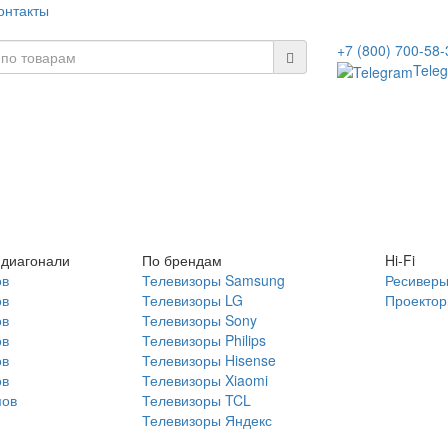
онтакты
+7 (800) 700-58-
Tele
 диагонали
По брендам
Hi-Fi
ов
Телевизоры Samsung
Ресивер
ов
Телевизоры LG
Проекто
ов
Телевизоры Sony
ов
Телевизоры Philips
ов
Телевизоры Hisense
ов
Телевизоры Xiaomi
мов
Телевизоры TCL
Телевизоры Яндекс