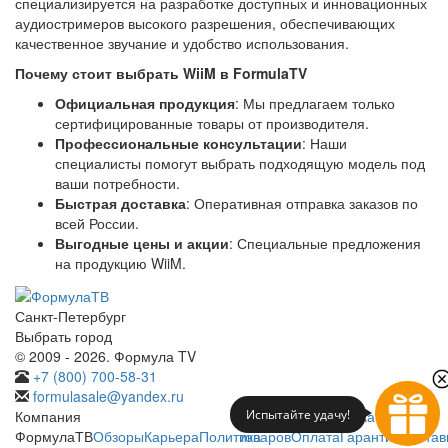
специализируется на разработке доступных и инновационных
аудиостримеров высокого разрешения, обеспечивающих
качественное звучание и удобство использования.
Почему стоит выбрать WiiM в FormulaTV
Официальная продукция
: Мы предлагаем только
сертифицированные товары от производителя.
Профессиональные консультации
: Наши
специалисты помогут выбрать подходящую модель под
ваши потребности.
Быстрая доставка
: Оперативная отправка заказов по
всей России.
Выгодные цены и акции
: Специальные предложения
на продукцию WiiM.
Санкт-Петербург
Выбрать город
© 2009 - 2026. Формула TV
+7 (800) 700-58-31
formulasale@yandex.ru
Испытайте удачу!
Компания
Интернет-магазин
Каталог
ФормулаТВ
Обзоры
Карьера
Политика
товаров
Оплата
Гарантия
Достав