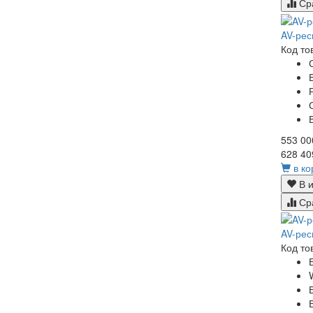
Ср
AV-рес
Код то
553 00
628 40
в ко
В и
Ср
AV-рес
Код то