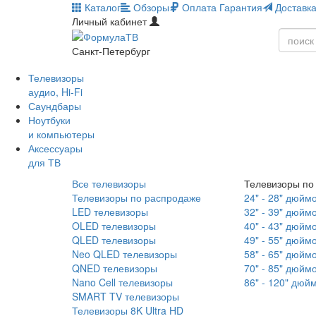
Каталог
Обзоры
Оплата
Гарантия
Доставк
Личный кабинет
Санкт-Петербург
Телевизоры
аудио, Hi-Fi
Саундбары
Ноутбуки
и компьютеры
Аксессуары
для ТВ
Все телевизоры
Телевизоры по
Телевизоры по распродаже
24" - 28" дюйм
LED телевизоры
32" - 39" дюйм
OLED телевизоры
40" - 43" дюйм
QLED телевизоры
49" - 55" дюйм
Neo QLED телевизоры
58" - 65" дюйм
QNED телевизоры
70" - 85" дюйм
Nano Cell телевизоры
86" - 120" дюй
SMART TV телевизоры
Телевизоры 8K Ultra HD