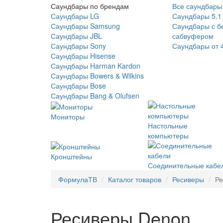
Саундбары по брендам
Все саундбары
Саундбары LG
Саундбары 5.1
Саундбары Samsung
Саундбары с б
Саундбары JBL
сабвуфером
Саундбары Sony
Саундбары от 
Саундбары Hisense
Саундбары Harman Kardon
Саундбары Bowers & Wilkins
Саундбары Bose
Саундбары Bang & Olufsen
Мониторы
Настольные
компьютеры
Кронштейны
Соединительные кабе
ФормулаТВ
Каталог товаров
Ресиверы
Ре
Ресиверы Denon