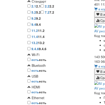
Стандарт
401 11
2.1
2.1
2.2
2.2
в ко
5.2
5.2
7.2
7.2
В и
9.2
9.2
Ср
9.4
9.4
11.2
11.2
AV рес
Код то
11.4
11.4
13.2
13.2
9.4.6
9.4.6
Wi-Fi
143 50
есть
есть
163 06
Bluetooth
в ко
есть
есть
В и
USB
Ср
есть
есть
HDMI
AV рес
есть
есть
Код то
Ethernet
есть
есть