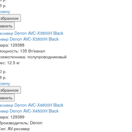
3 р.
рзину
збранное
авнить
ивер Denon AVC-X3800H Black
вара: 129388
мощность: 135 Вт/канал
схемотехника: полупроводниковый
вес: 12.5 кг
0 р.
8 р.
рзину
збранное
авнить
ивер Denon AVC-X4800H Black
вара: 129389
Производитель: Denon
Тип: AV-ресивер