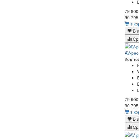
79 900
90 795
в ко
В и
Ср
AV-рес
Код то
79 900
90 795
в ко
В и
Ср