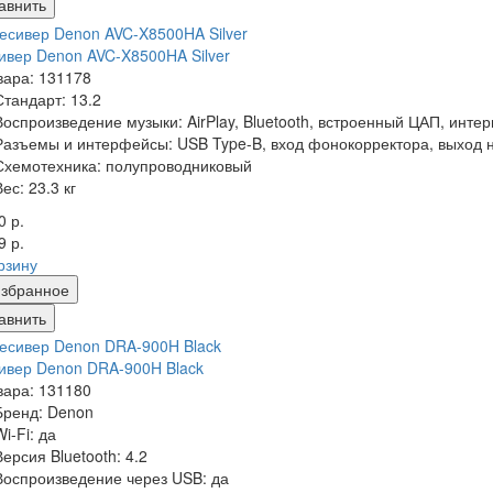
авнить
ивер Denon AVC-X8500HA Silver
вара: 131178
Стандарт:
13.2
Воспроизведение музыки:
AirPlay, Bluetooth, встроенный ЦАП, инте
Разъемы и интерфейсы:
USB Type-B, вход фонокорректора, выход н
Схемотехника:
полупроводниковый
Вес:
23.3 кг
0 р.
9 р.
рзину
збранное
авнить
ивер Denon DRA-900H Black
вара: 131180
Бренд:
Denon
Wi-Fi:
да
Версия Bluetooth:
4.2
Воспроизведение через USB:
да