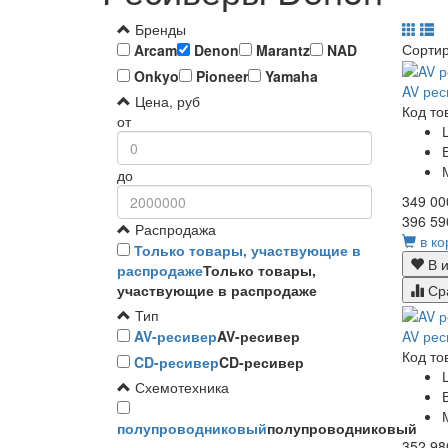
Бренды
Сорти
Arcam
Denon
Marantz
NAD
Onkyo
Pioneer
Yamaha
AV рес
Цена, руб
Код то
от
до
349 00
396 59
Распродажа
в ко
Только товары, участвующие в
В и
распродаже
Только товары,
участвующие в распродаже
Ср
Тип
AV рес
AV-ресивер
AV-ресивер
Код то
CD-ресивер
CD-ресивер
Схемотехника
полупроводниковый
полупроводниковый
352 98