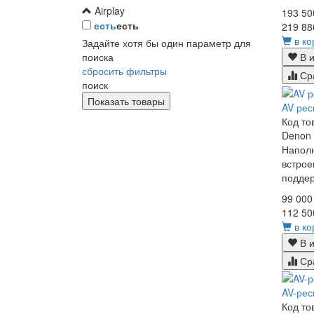
Airplay
193 50
есть
есть
219 88
в ко
Задайте хотя бы один параметр для
поиска
В и
сбросить фильтры
Ср
поиск
AV ре
Код то
Denon 
Наполн
встрое
поддер
99 000
112 50
в ко
В и
Ср
AV-рес
Код то