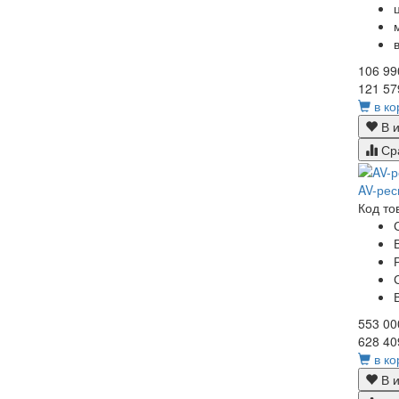
106 99
121 57
в ко
В и
Ср
AV-рес
Код то
553 00
628 40
в ко
В и