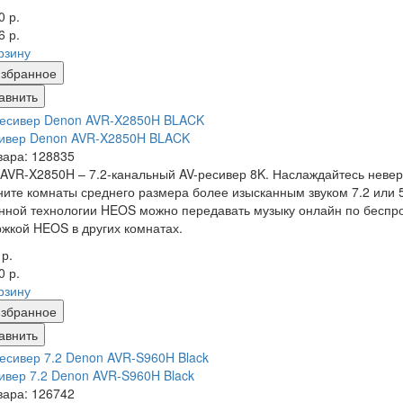
0 р.
6 р.
рзину
збранное
авнить
сивер Denon AVR-X2850H BLACK
вара: 128835
AVR-X2850H – 7.2-канальный AV-ресивер 8K. Наслаждайтесь неве
ите комнаты среднего размера более изысканным звуком 7.2 или 5.
нной технологии HEOS можно передавать музыку онлайн по беспро
жкой HEOS в других комнатах.
 р.
0 р.
рзину
збранное
авнить
ивер 7.2 Denon AVR-S960H Black
вара: 126742