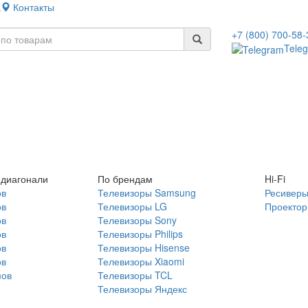
а
Контакты
+7 (800) 700-58-
Tele
 диагонали
По брендам
Hi-Fi
ов
Телевизоры Samsung
Ресивер
ов
Телевизоры LG
Проекто
ов
Телевизоры Sony
ов
Телевизоры Philips
ов
Телевизоры Hisense
ов
Телевизоры Xiaomi
мов
Телевизоры TCL
Телевизоры Яндекс