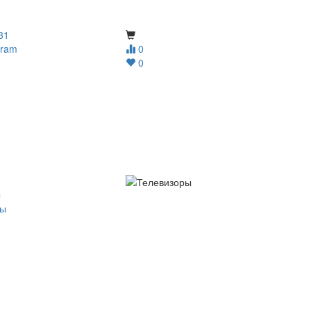
31
gram
0
0
ы
ры