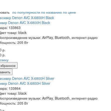
ровать
по популярности
по названию
по цене
ивер Denon AVC X-6800H Black
вара: 133863
Цвет товар: black
Воспроизведение музыки: AirPlay, Bluetooth, интернет-радио
Мощность: 205 Вт
0 р.
0 р.
рзину
збранное
авнить
ивер Denon AVC X-6800H Silver
вара: 133864
Цвет товар: black
Воспроизведение музыки: AirPlay, Bluetooth, интернет-радио
Мощность: 205 Вт
0 р.