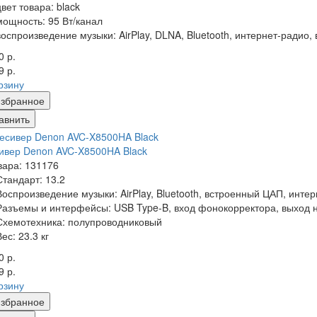
цвет товара: black
мощность: 95 Вт/канал
воспроизведение музыки: AirPlay, DLNA, Bluetooth, интернет-радио
0 р.
9 р.
рзину
збранное
авнить
ивер Denon AVC-X8500HA Black
вара: 131176
Стандарт:
13.2
Воспроизведение музыки:
AirPlay, Bluetooth, встроенный ЦАП, инте
Разъемы и интерфейсы:
USB Type-B, вход фонокорректора, выход н
Схемотехника:
полупроводниковый
Вес:
23.3 кг
0 р.
9 р.
рзину
збранное