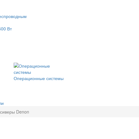
еспроводным
400 Вт
Операционные системы
ли
сиверы Denon