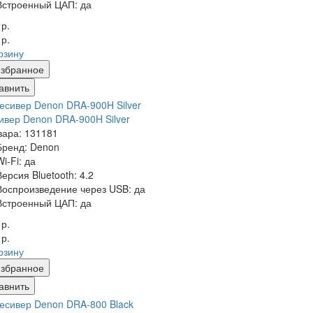
Встроенный ЦАП:
да
 р.
 р.
рзину
збранное
авнить
ивер Denon DRA-900H Silver
вара: 131181
Бренд:
Denon
Wi-Fi:
да
Версия Bluetooth:
4.2
Воспроизведение через USB:
да
Встроенный ЦАП:
да
 р.
 р.
рзину
збранное
авнить