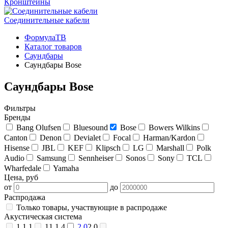
Кронштейны
Соединительные кабели
ФормулаТВ
Каталог товаров
Саундбары
Саундбары Bose
Саундбары Bose
Фильтры
Бренды
Bang Olufsen
Bluesound
Bose
Bowers Wilkins
Canton
Denon
Devialet
Focal
Harman/Kardon
Hisense
JBL
KEF
Klipsch
LG
Marshall
Polk
Audio
Samsung
Sennheiser
Sonos
Sony
TCL
Wharfedale
Yamaha
Цена, руб
от
до
Распродажа
Только товары, участвующие в распродаже
Акустическая система
1.1.1
11.1.4
2.0
2.0