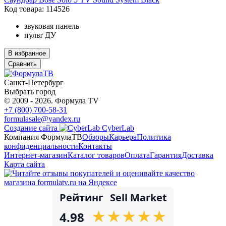
Код товара: 114526
звуковая панель
пульт ДУ
В избранное
Сравнить
Санкт-Петербург
Выбрать город
© 2009 - 2026. Формула TV
+7 (800) 700-58-31
formulasale@yandex.ru
Создание сайта
CyberLab
Компания ФормулаТВ
Обзоры
Карьера
Политика
конфиденциальности
Контакты
Интернет-магазин
Каталог товаров
Оплата
Гарантия
Доставка
Карта сайта
Рейтинг
Sell Market
★
★
★
★
★
★
★
★
★
★
4.98