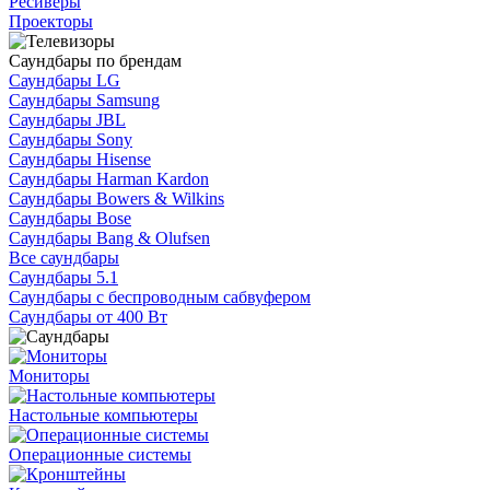
Ресиверы
Проекторы
Саундбары по брендам
Саундбары LG
Саундбары Samsung
Саундбары JBL
Саундбары Sony
Саундбары Hisense
Саундбары Harman Kardon
Саундбары Bowers & Wilkins
Саундбары Bose
Саундбары Bang & Olufsen
Все саундбары
Саундбары 5.1
Саундбары с беспроводным сабвуфером
Саундбары от 400 Вт
Мониторы
Настольные компьютеры
Операционные системы