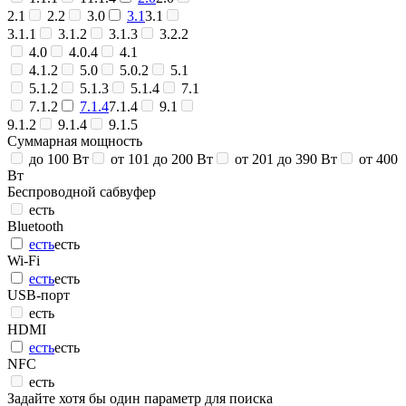
2.1
2.2
3.0
3.1
3.1
3.1.1
3.1.2
3.1.3
3.2.2
4.0
4.0.4
4.1
4.1.2
5.0
5.0.2
5.1
5.1.2
5.1.3
5.1.4
7.1
7.1.2
7.1.4
7.1.4
9.1
9.1.2
9.1.4
9.1.5
Суммарная мощность
до 100 Вт
от 101 до 200 Вт
от 201 до 390 Вт
от 400
Вт
Беспроводной сабвуфер
есть
Bluetooth
есть
есть
Wi-Fi
есть
есть
USB-порт
есть
HDMI
есть
есть
NFC
есть
Задайте хотя бы один параметр для поиска