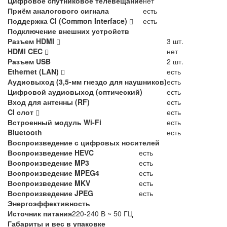
Цифровое спутниковое телевещание
нет
Приём аналогового сигнала
есть
Поддержка CI (Common Interface)
есть
Подключение внешних устройств
Разъем HDMI
3 шт.
HDMI CEC
нет
Разъем USB
2 шт.
Ethernet (LAN)
есть
Аудиовыход (3,5-мм гнездо для наушников)
есть
Цифровой аудиовыход (оптический)
есть
Вход для антенны (RF)
есть
CI слот
есть
Встроенный модуль Wi-Fi
есть
Bluetooth
есть
Воспроизведение с цифровых носителей
Воспроизведение HEVC
есть
Воспроизведение MP3
есть
Воспроизведение MPEG4
есть
Воспроизведение MKV
есть
Воспроизведение JPEG
есть
Энергоэффективность
Источник питания
220-240 В ~ 50 ГЦ
Габариты и вес в упаковке