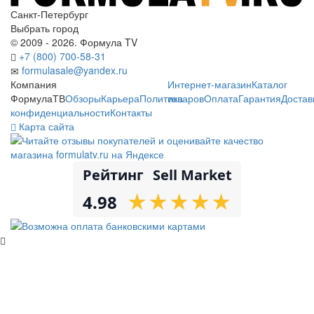
Санкт-Петербург
Выбрать город
© 2009 - 2026. Формула TV
+7 (800) 700-58-31
formulasale@yandex.ru
Компания
Интернет-магазин
Каталог
ФормулаТВ
Обзоры
Карьера
Политика
товаров
Оплата
Гарантия
Достав
конфиденциальности
Контакты
Карта сайта
Рейтинг
Sell Market
★
★
★
★
★
★
★
★
★
★
4.98