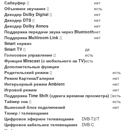
Сабвуфер
нет
Объемное звучание
есть
Декодер Dolby Digital
нет
Декодер DTS
нет
Декодер Dolby Atmos
нет
Поддержка передачи звука через Bluetooth
нет
Поддержка Multiroom Link
нет
Smart сервис
Smart TV
да
Голосовое управление
есть
Функция Miracast (с мобильного на TV)
есть
Дополнительные функции
Родительский режим
есть
Режим Картина/Галерии
нет
Интерьерный режим Ambient
нет
Игровой режим
нет
Поддержка Time Shift (сдвига времени просмотра)
есть
Таймер сна
есть
Выносной блок подключений
нет
Тюнер / телевещание
Цифровое эфирное телевещание
DVB-T2/T
Цифровое кабельное телевещание
DVB-C