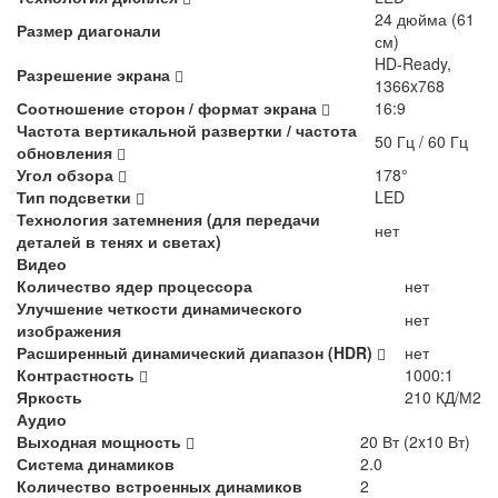
24 дюйма (61
Размер диагонали
см)
HD-Ready,
Разрешение экрана
1366x768
Соотношение сторон / формат экрана
16:9
Частота вертикальной развертки / частота
50 Гц / 60 Гц
обновления
Угол обзора
178°
Тип подсветки
LED
Технология затемнения (для передачи
нет
деталей в тенях и светах)
Видео
Количество ядер процессора
нет
Улучшение четкости динамического
нет
изображения
Расширенный динамический диапазон (HDR)
нет
Контрастность
1000:1
Яркость
210 КД/М2
Аудио
Выходная мощность
20 Вт (2x10 Вт)
Система динамиков
2.0
Количество встроенных динамиков
2