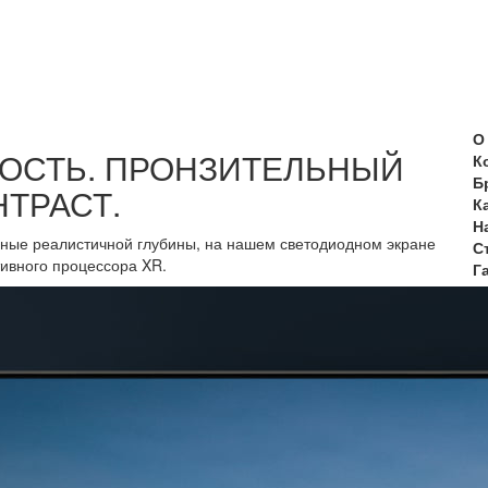
О
ОСТЬ. ПРОНЗИТЕЛЬНЫЙ
К
Б
НТРАСТ.
К
Н
ные реалистичной глубины, на нашем светодиодном экране
С
тивного процессора XR.
Г
С
Р
Т
О
П