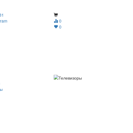
31
gram
0
0
ы
ры