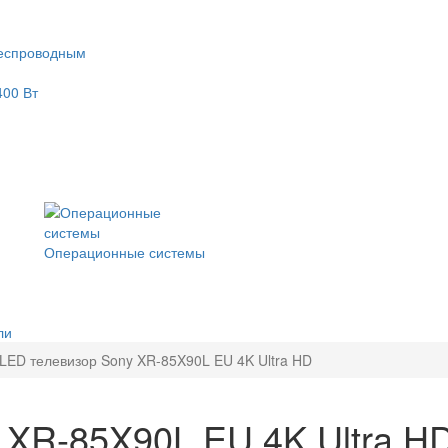
еспроводным
400 Вт
Операционные системы
ли
LED телевизор Sony XR-85X90L EU 4K Ultra HD
 XR-85X90L EU 4K Ultra H