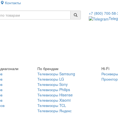
а
Контакты
+7 (800) 700-58-
Tele
 диагонали
По брендам
Hi-Fi
ов
Телевизоры Samsung
Ресивер
ов
Телевизоры LG
Проекто
ов
Телевизоры Sony
ов
Телевизоры Philips
ов
Телевизоры Hisense
ов
Телевизоры Xiaomi
мов
Телевизоры TCL
Телевизоры Яндекс