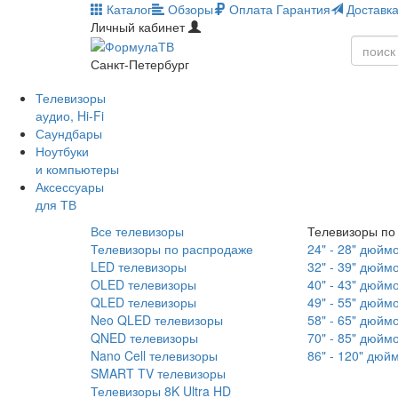
Каталог
Обзоры
Оплата
Гарантия
Доставк
Личный кабинет
Санкт-Петербург
Телевизоры
аудио, Hi-Fi
Саундбары
Ноутбуки
и компьютеры
Аксессуары
для ТВ
Все телевизоры
Телевизоры по
Телевизоры по распродаже
24" - 28" дюйм
LED телевизоры
32" - 39" дюйм
OLED телевизоры
40" - 43" дюйм
QLED телевизоры
49" - 55" дюйм
Neo QLED телевизоры
58" - 65" дюйм
QNED телевизоры
70" - 85" дюйм
Nano Cell телевизоры
86" - 120" дюй
SMART TV телевизоры
Телевизоры 8K Ultra HD