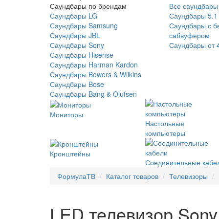
Саундбары по брендам
Все саундбары
Саундбары LG
Саундбары 5.1
Саундбары Samsung
Саундбары с б
Саундбары JBL
сабвуфером
Саундбары Sony
Саундбары от 
Саундбары Hisense
Саундбары Harman Kardon
Саундбары Bowers & Wilkins
Саундбары Bose
Саундбары Bang & Olufsen
Мониторы
Настольные
компьютеры
Кронштейны
Соединительные кабе
ФормулаТВ
Каталог товаров
Телевизоры
LED телевизор Sony