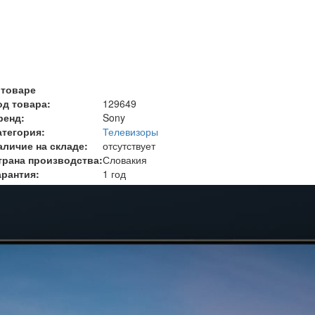
 товаре
од товара:
129649
ренд:
Sony
атегория:
Телевизоры
аличие на складе:
отсутствует
трана производства:
Словакия
арантия:
1 год
рок службы товара:
5 лет
азмер диагонали
85 дюймов (215,9 см)
ип матрицы
VA
перационная система
Android
оказать все характеристики