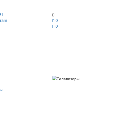
31
gram
0
0
ы
ры