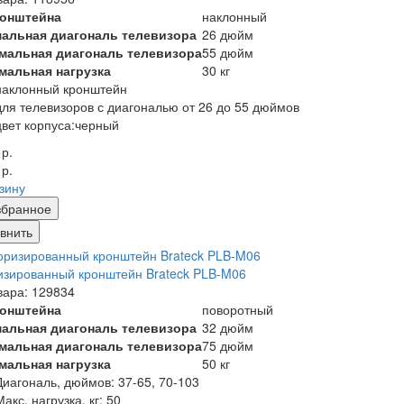
ронштейна
наклонный
альная диагональ телевизора
26 дюйм
мальная диагональ телевизора
55 дюйм
мальная нагрузка
30 кг
наклонный кронштейн
для телевизоров с диагональю от 26 до 55 дюймов
цвет корпуса:черный
 р.
 р.
рзину
збранное
внить
зированный кронштейн Brateck PLB-M06
вара: 129834
ронштейна
поворотный
альная диагональ телевизора
32 дюйм
мальная диагональ телевизора
75 дюйм
мальная нагрузка
50 кг
Диагональ, дюймов: 37-65, 70-103
Макс. нагрузка, кг: 50