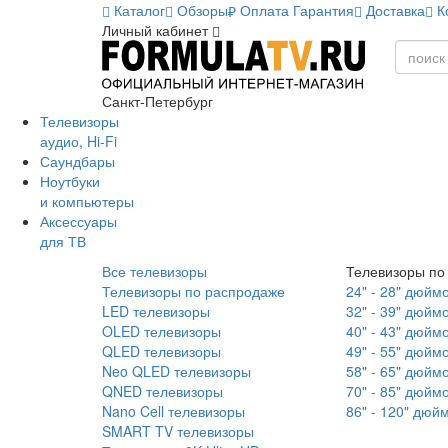
Каталог
Обзоры
Оплата
Гарантия
Доставка
К
Личный кабинет
Санкт-Петербург
Телевизоры
аудио, Hi-Fi
Саундбары
Ноутбуки
и компьютеры
Аксессуары
для ТВ
Все телевизоры
Телевизоры по
Телевизоры по распродаже
24" - 28" дюйм
LED телевизоры
32" - 39" дюйм
OLED телевизоры
40" - 43" дюйм
QLED телевизоры
49" - 55" дюйм
Neo QLED телевизоры
58" - 65" дюйм
QNED телевизоры
70" - 85" дюйм
Nano Cell телевизоры
86" - 120" дюй
SMART TV телевизоры