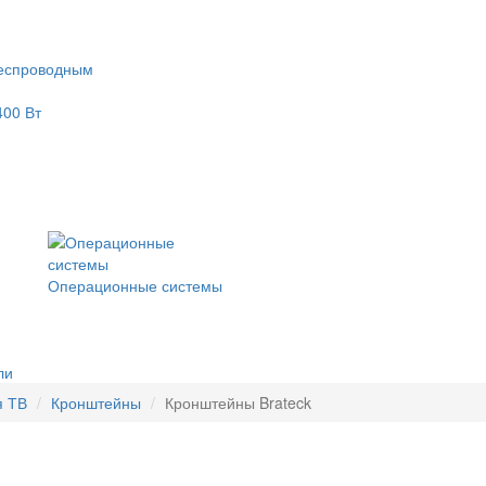
еспроводным
400 Вт
Операционные системы
ли
я ТВ
Кронштейны
Кронштейны Brateck