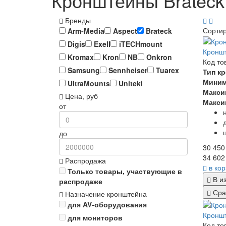
Кронштейны Brateck
Бренды
Сорти
Arm-Media
Aspect
Brateck
Digis
Exell
iTECHmount
Кроншт
Kromax
Kron
NB
Onkron
Код то
Samsung
Sennheiser
Tuarex
Тип к
Миним
UltraMounts
Uniteki
Макси
Цена, руб
Макси
от
до
30 450
34 602
Распродажа
в ко
Только товары, участвующие в
В и
распродаже
Сра
Назначение кронштейна
для AV-оборудования
Кроншт
для мониторов
Код то