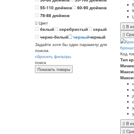
55-110 дюймов
60-90 дюймов
78-88 дюймов
Цвет
В и
белый
серебристый
серый
Сра
черно-белый
черный
черный
Задайте хотя бы один параметр для
Кроншт
поиска
Код то
сбросить фильтры
Тип к
поиск
Миним
Макси
Макси
В и
Сра