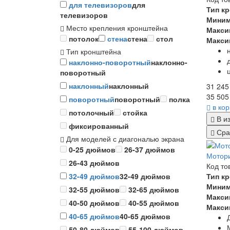
для телевизоров
для
Тип к
телевизоров
Миним
Место крепления кронштейна
Макси
потолок
стена
стена
стол
Макси
Тип кронштейна
наклонно-поворотный
наклонно-
поворотный
наклонный
наклонный
31 245
35 505
поворотный
поворотный
полка
в ко
потолочный
стойка
В и
фиксированный
Сра
Для моделей с диагональю экрана
0-25 дюймов
26-37 дюймов
Мотори
26-43 дюймов
Код то
Тип к
32-49 дюймов
32-49 дюймов
Миним
32-55 дюймов
32-65 дюймов
Макси
40-50 дюймов
40-55 дюймов
Макси
40-65 дюймов
40-65 дюймов
50-80 дюймов
55-100 дюймов