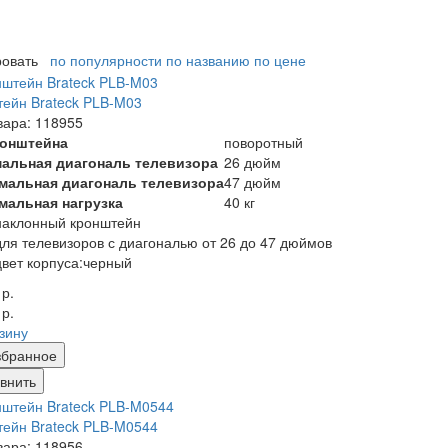
ровать
по популярности
по названию
по цене
ейн Brateck PLB-M03
вара: 118955
ронштейна
поворотный
альная диагональ телевизора
26 дюйм
мальная диагональ телевизора
47 дюйм
мальная нагрузка
40 кг
наклонный кронштейн
для телевизоров с диагональю от 26 до 47 дюймов
цвет корпуса:черный
 р.
 р.
рзину
збранное
внить
ейн Brateck PLB-M0544
вара: 118956