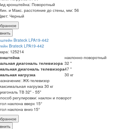
Вид кронштейна: Поворотный
Мин. и Макс. расстояние до стены, мм: 56
Цвет: Черный
збранное
внить
ейн Brateck LPA19-442
вара: 125214
ронштейна
наклонно-поворотный
альная диагональ телевизора
32 "
мальная диагональ телевизора
47 "
мальная нагрузка
30 кг
назначение: ЖК-телевизор
максимальная нагрузка 30 кг
диагональ ТВ 32" - 55"
способ регулировки: наклон и поворот
угол наклона вверх 15°
угол наклона вниз 15°
збранное
внить