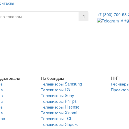
онтакты
+7 (800) 700-58-
Tele
 диагонали
По брендам
Hi-Fi
ов
Телевизоры Samsung
Ресивер
ов
Телевизоры LG
Проекто
ов
Телевизоры Sony
ов
Телевизоры Philips
ов
Телевизоры Hisense
ов
Телевизоры Xiaomi
мов
Телевизоры TCL
Телевизоры Яндекс