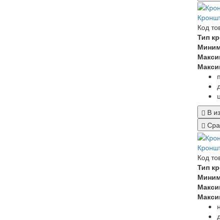
Кроншт
Код то
Тип к
Миним
Макси
Макси
В и
Сра
Кроншт
Код то
Тип к
Миним
Макси
Макси