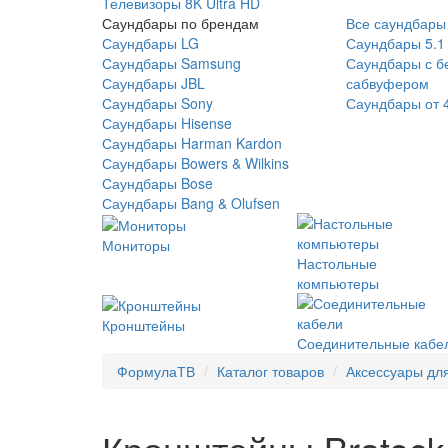
Телевизоры 8K Ultra HD
Саундбары по брендам
Все саундбары
Саундбары LG
Саундбары 5.1
Саундбары Samsung
Саундбары с б
Саундбары JBL
сабвуфером
Саундбары Sony
Саундбары от 
Саундбары Hisense
Саундбары Harman Kardon
Саундбары Bowers & Wilkins
Саундбары Bose
Саундбары Bang & Olufsen
Мониторы
Настольные
компьютеры
Кронштейны
Соединительные кабе
ФормулаТВ
Каталог товаров
Аксессуары дл