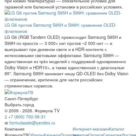
при низких температурах — обязательное условие для
гаражной или балконной установки в российских условиях.
LG G6 против Samsung S95H и S99H: сравнение OLED-
флагманов
LG G6 (RGB Tandem OLED) превосходит Samsung S95H и
S99H по яркости — 3 000+ нит против ~2 000 нит — и
выигрывает при дневном свете и в HDR-контенте с
интенсивными световыми эффектами. Samsung S99H —
единственная из трёх моделей с поддержкой одновременно
Dolby Vision и HDR10+, а также единственная с диагональю
85". Samsung S95H занимает нишу QD-OLED без Dolby Vision
— ограничение, критичное для части российских
стриминговых сервисов.
Санкт-Петербург
Выбрать город
© 2009 - 2026. Формула TV
+7 (800) 700-58-31
formulasale@yandex.ru
Компания
Интернет-магазин
Каталог
ФормулаТВ
Обзоры
Карьера
Политика
товаров
Оплата
Гарантия
Достав