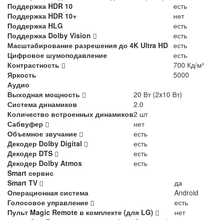
Поддержка HDR 10
есть
Поддержка HDR 10+
нет
Поддержка HLG
есть
Поддержка Dolby Vision
есть
Масштабирование разрешения до 4K Ultra HD
есть
Цифровое шумоподавление
есть
Контрастность
700 Кд/м²
Яркость
5000
Аудио
Выходная мощность
20 Вт (2x10 Вт)
Система динамиков
2.0
Количество встроенных динамиков
2 шт
Сабвуфер
нет
Объемное звучание
есть
Декодер Dolby Digital
есть
Декодер DTS
есть
Декодер Dolby Atmos
есть
Smart сервис
Smart TV
да
Операционная система
Android
Голосовое управление
есть
Пульт Magic Remote в комплекте (для LG)
нет