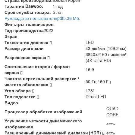
Гарантия Daewoo:
1 год
Срок службы товара:
5 лет
Руководство пользователя
pdf
5.36 Мб.
Фильтры телевизоров
Год производства
2022
Экран
Технология дисплея
LED
Размер диагонали
43 дюйма (109.2 см)
3840x2160 пикселей
Разрешение экрана
(4K Ultra HD)
Соотношение сторон / формат
16:9
экрана
Частота вертикальной развертки /
50 Гц / 60 Гц
частота обновления
Угол обзора
178°
Тип подсветки
Direct LED
Видео
QUAD
Процессор обработки изображений
CORE
Улучшение четкости динамического
есть
изображения
Расширенный динамический диапазон (HDR)
есть