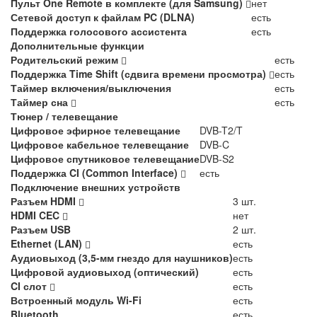
Пульт One Remote в комплекте (для Samsung)
нет
Сетевой доступ к файлам PC (DLNA)
есть
Поддержка голосового ассистента
есть
Дополнительные функции
Родительский режим
есть
Поддержка Time Shift (сдвига времени просмотра)
есть
Таймер включения/выключения
есть
Таймер сна
есть
Тюнер / телевещание
Цифровое эфирное телевещание
DVB-T2/T
Цифровое кабельное телевещание
DVB-C
Цифровое спутниковое телевещание
DVB-S2
Поддержка CI (Common Interface)
есть
Подключение внешних устройств
Разъем HDMI
3 шт.
HDMI CEC
нет
Разъем USB
2 шт.
Ethernet (LAN)
есть
Аудиовыход (3,5-мм гнездо для наушников)
есть
Цифровой аудиовыход (оптический)
есть
CI слот
есть
Встроенный модуль Wi-Fi
есть
Bluetooth
есть