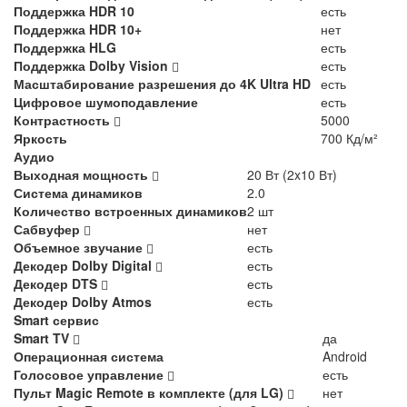
Поддержка HDR 10
есть
Поддержка HDR 10+
нет
Поддержка HLG
есть
Поддержка Dolby Vision
есть
Масштабирование разрешения до 4K Ultra HD
есть
Цифровое шумоподавление
есть
Контрастность
5000
Яркость
700 Кд/м²
Аудио
Выходная мощность
20 Вт (2x10 Вт)
Система динамиков
2.0
Количество встроенных динамиков
2 шт
Сабвуфер
нет
Объемное звучание
есть
Декодер Dolby Digital
есть
Декодер DTS
есть
Декодер Dolby Atmos
есть
Smart сервис
Smart TV
да
Операционная система
Android
Голосовое управление
есть
Пульт Magic Remote в комплекте (для LG)
нет