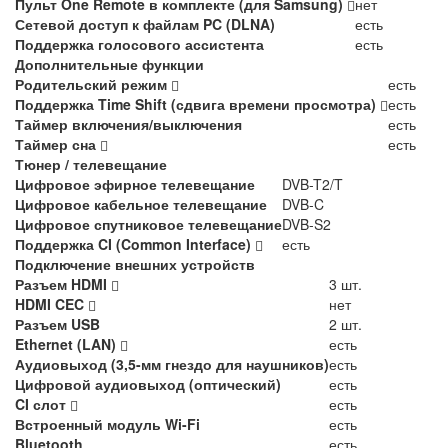
Пульт One Remote в комплекте (для Samsung)
нет
Сетевой доступ к файлам PC (DLNA)
есть
Поддержка голосового ассистента
есть
Дополнительные функции
Родительский режим
есть
Поддержка Time Shift (сдвига времени просмотра)
есть
Таймер включения/выключения
есть
Таймер сна
есть
Тюнер / телевещание
Цифровое эфирное телевещание
DVB-T2/T
Цифровое кабельное телевещание
DVB-C
Цифровое спутниковое телевещание
DVB-S2
Поддержка CI (Common Interface)
есть
Подключение внешних устройств
Разъем HDMI
3 шт.
HDMI CEC
нет
Разъем USB
2 шт.
Ethernet (LAN)
есть
Аудиовыход (3,5-мм гнездо для наушников)
есть
Цифровой аудиовыход (оптический)
есть
CI слот
есть
Встроенный модуль Wi-Fi
есть
Bluetooth
есть