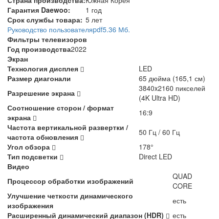
Гарантия Daewoo:
1 год
Срок службы товара:
5 лет
Руководство пользователя
pdf
5.36 Мб.
Фильтры телевизоров
Год производства
2022
Экран
Технология дисплея
LED
Размер диагонали
65 дюйма (165,1 см)
3840x2160 пикселей
Разрешение экрана
(4K Ultra HD)
Соотношение сторон / формат
16:9
экрана
Частота вертикальной развертки /
50 Гц / 60 Гц
частота обновления
Угол обзора
178°
Тип подсветки
Direct LED
Видео
QUAD
Процессор обработки изображений
CORE
Улучшение четкости динамического
есть
изображения
Расширенный динамический диапазон (HDR)
есть