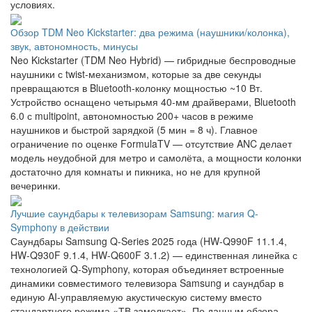
условиях.
Обзор TDM Neo Kickstarter: два режима (наушники/колонка),
звук, автономность, минусы
Neo Kickstarter (TDM Neo Hybrid) — гибридные беспроводные
наушники с twist-механизмом, которые за две секунды
превращаются в Bluetooth-колонку мощностью ~10 Вт.
Устройство оснащено четырьмя 40-мм драйверами, Bluetooth
6.0 с multipoint, автономностью 200+ часов в режиме
наушников и быстрой зарядкой (5 мин = 8 ч). Главное
ограничение по оценке FormulaTV — отсутствие ANC делает
модель неудобной для метро и самолёта, а мощности колонки
достаточно для комнаты и пикника, но не для крупной
вечеринки.
Лучшие саундбары к телевизорам Samsung: магия Q-
Symphony в действии
Саундбары Samsung Q-Series 2025 года (HW-Q990F 11.1.4,
HW-Q930F 9.1.4, HW-Q600F 3.1.2) — единственная линейка с
технологией Q-Symphony, которая объединяет встроенные
динамики совместимого телевизора Samsung и саундбар в
единую AI-управляемую акустическую систему вместо
стандартного режима «ТВ замолкает». По данным обзора