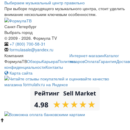
Выбираем музыкальный центр правильно
При выборе подходящего музыкального центра, стоит уделить
внимание нескольким ключевым особенностям.
Санкт-Петербург
Выбрать город
© 2009 - 2026. Формула TV
+7 (800) 700-58-31
formulasale@yandex.ru
Компания
Интернет-магазин
Каталог
ФормулаТВ
Обзоры
Карьера
Политика
товаров
Оплата
Гарантия
Достав
конфиденциальности
Контакты
Карта сайта
Рейтинг
Sell Market
★
★
★
★
★
★
★
★
★
★
4.98