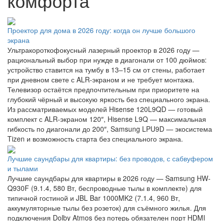
комфорта
Проектор для дома в 2026 году: когда он лучше большого
экрана
Ультракороткофокусный лазерный проектор в 2026 году —
рациональный выбор при нужде в диагонали от 100 дюймов:
устройство ставится на тумбу в 13–15 см от стены, работает
при дневном свете с ALR-экраном и не требует монтажа.
Телевизор остаётся предпочтительным при приоритете на
глубокий чёрный и высокую яркость без специального экрана.
Из рассматриваемых моделей Hisense 120L9QD — готовый
комплект с ALR-экраном 120″, Hisense L9Q — максимальная
гибкость по диагонали до 200″, Samsung LPU9D — экосистема
Tizen и возможность старта без специального экрана.
Лучшие саундбары для квартиры: без проводов, с сабвуфером
и тылами
Лучшие саундбары для квартиры в 2026 году — Samsung HW-
Q930F (9.1.4, 580 Вт, беспроводные тылы в комплекте) для
типичной гостиной и JBL Bar 1000MK2 (7.1.4, 960 Вт,
аккумуляторные тылы без розеток) для съёмного жилья. Для
подключения Dolby Atmos без потерь обязателен порт HDMI