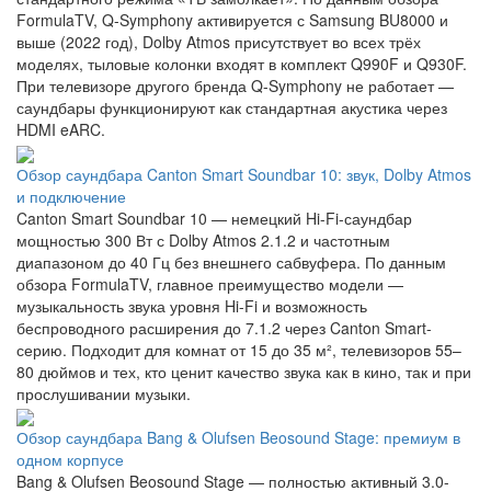
FormulaTV, Q-Symphony активируется с Samsung BU8000 и
выше (2022 год), Dolby Atmos присутствует во всех трёх
моделях, тыловые колонки входят в комплект Q990F и Q930F.
При телевизоре другого бренда Q-Symphony не работает —
саундбары функционируют как стандартная акустика через
HDMI eARC.
Обзор саундбара Canton Smart Soundbar 10: звук, Dolby Atmos
и подключение
Canton Smart Soundbar 10 — немецкий Hi-Fi-саундбар
мощностью 300 Вт с Dolby Atmos 2.1.2 и частотным
диапазоном до 40 Гц без внешнего сабвуфера. По данным
обзора FormulaTV, главное преимущество модели —
музыкальность звука уровня Hi-Fi и возможность
беспроводного расширения до 7.1.2 через Canton Smart-
серию. Подходит для комнат от 15 до 35 м², телевизоров 55–
80 дюймов и тех, кто ценит качество звука как в кино, так и при
прослушивании музыки.
Обзор саундбара Bang & Olufsen Beosound Stage: премиум в
одном корпусе
Bang & Olufsen Beosound Stage — полностью активный 3.0-