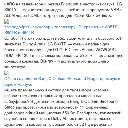
eARC на телевизоре и режим Bitstream в настройках звука. LG
S90TY — единственная модель в рейтинге с пропуском VRR и
ALLM через HDMI, что критично для PS5 и Xbox Series X.
Как подобрать саундбар к телевизору LG: сравнение S95TR,
S80TR и S60TR
LG S60TR стоит брать для небольшой комнаты и базового 5.1-
звука без Dolby Atmos. LG S80TR — лучший баланс для
большинства владельцев LG OLED: есть Atmos, WOWCAST,
HDMI 4K 120 Гц и тыловые колонки. LG S95TR — флагман для
большой комнаты, Blu-ray и максимального домашнего
кинотеатра.
Обзор саундбара Bang & Olufsen Beosound Stage: премиум в
одном корпусе
Ищете премиальную акустику для телевизора, которая
избавит гостиную от лишних проводов и массивных
сабвуферов? В детальном обзоре Bang & Olufsen Beosound
Stage мы протестировали возможности 11 фирменных
драйверов общей мощностью 550 Вт. Разбираем, как датский
саундбар справляется с Dolby Atmos в кино, насколько он
музыкален и как звучит глубокий бас от 32 Гц в реальных