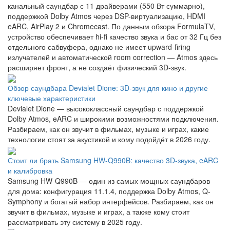
канальный саундбар с 11 драйверами (550 Вт суммарно),
поддержкой Dolby Atmos через DSP-виртуализацию, HDMI
eARC, AirPlay 2 и Chromecast. По данным обзора FormulaTV,
устройство обеспечивает hi-fi качество звука и бас от 32 Гц без
отдельного сабвуфера, однако не имеет upward-firing
излучателей и автоматической room correction — Atmos здесь
расширяет фронт, а не создаёт физический 3D-звук.
Обзор саундбара Devialet Dione: 3D-звук для кино и другие
ключевые характеристики
Devialet Dione — высококлассный саундбар с поддержкой
Dolby Atmos, eARC и широкими возможностями подключения.
Разбираем, как он звучит в фильмах, музыке и играх, какие
технологии стоят за акустикой и кому подойдёт в 2026 году.
Стоит ли брать Samsung HW-Q990B: качество 3D-звука, eARC
и калибровка
Samsung HW-Q990B — один из самых мощных саундбаров
для дома: конфигурация 11.1.4, поддержка Dolby Atmos, Q-
Symphony и богатый набор интерфейсов. Разбираем, как он
звучит в фильмах, музыке и играх, а также кому стоит
рассматривать эту систему в 2025 году.